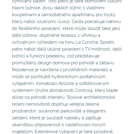
vyhřívaný bazén. Toto patro je také domovem luxusní
hlavní ložnice, dvou dalších ložnic s vlastními
koupelnami a samostatného apartmánu pro hosty,
který nabízí soukromí i luxus. Cesta pokračuje nahoru
do flexibilního posezení, které může sloužit také jako
další ložnice, doplněné terasou s vířivkou a
úchvatným výhledem na horu La Concha. Spodní
patro nabízí další útulné posezení s TV místností, další
ložnici a funkční prádelnu, což představuje
promyšlený design domova pro pohodlí a zábavu.
Rezidence je navržena z prvotřídních materiálů a
může se pochlubit hydronickým podlahovým
vytápěním, klimatizací Airzone a sofistikovaným
systémem chytré domácnosti Control4, který klade
důraz na pohodlí interiéru. Stylové architektonické
řešení nemovitosti doplňují veřejná zelená
prostranství, soukromé parkoviště a elegantní
zařízení, které je součástí nabídky a zajišťuje
okamžitou připravenost k nastěhování novým
majitelům. Exteriérové vybavení je také působivé,