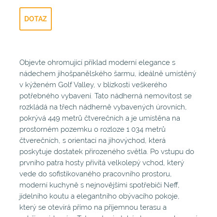
DOTAZ
Objevte ohromující příklad moderní elegance s
nádechem jihošpanělského šarmu, ideálně umístěný
v kýženém Golf Valley, v blízkosti veškerého
potřebného vybavení. Tato nádherná nemovitost se
rozkládá na třech nádherně vybavených úrovních,
pokrývá 449 metrů čtverečních a je umístěna na
prostorném pozemku o rozloze 1 034 metrů
čtverečních, s orientací na jihovýchod, která
poskytuje dostatek přirozeného světla. Po vstupu do
prvního patra hosty přivítá velkolepý vchod, který
vede do sofistikovaného pracovního prostoru,
moderní kuchyně s nejnovějšími spotřebiči Neff,
jídelního koutu a elegantního obývacího pokoje,
který se otevírá přímo na příjemnou terasu a