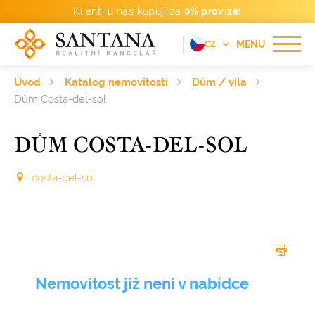
Klienti u nás kupují za
0% provize!
MENU
CZ
EN
Úvod
Katalog nemovitostí
Dům / vila
FR
Dům Costa-del-sol
DE
DŮM COSTA-DEL-SOL
PT
RU
costa-del-sol
ES
Nemovitost již není v nabídce