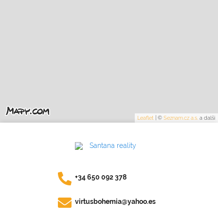
Leaflet
|
©
Seznam.cz a.s.
a další
+34 650 092 378
virtusbohemia@yahoo.es