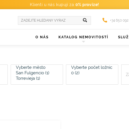
Klienti u nás kupují za
0% provize!
+34 650 092
O NÁS
KATALOG NEMOVITOSTÍ
SLU