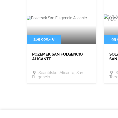
265 000,- €
99 
POZEMEK SAN FULGENCIO
SOL
ALICANTE
SAN
Španělsko, Alicante, San
Š
Fulgencio
Torre