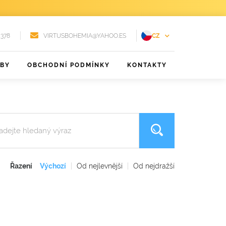
 378
VIRTUSBOHEMIA@YAHOO.ES
CZ
EN
ŽBY
OBCHODNÍ PODMÍNKY
KONTAKTY
FR
DE
PT
RU
ES
Řazení
Výchozí
Od nejlevnější
Od nejdražší