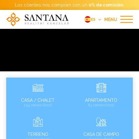
Los clientes nos compran con un
0% de comisión.
MENU
ES
CZ
EN
FR
DE
PT
RU
CASA / CHALET
APARTAMENTO
134 nemovitostí
84 nemovitostí
TERRENO
CASA DE CAMPO