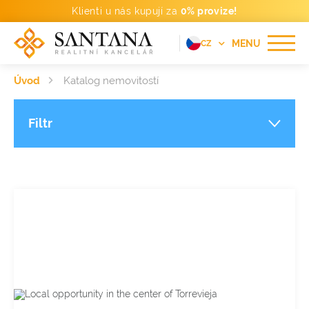
Klienti u nás kupují za
0% provize!
MENU
CZ
EN
Úvod
Katalog nemovitostí
FR
DE
Filtr
PT
RU
ES