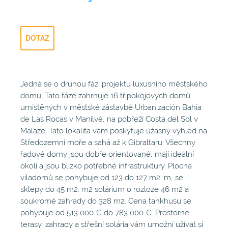
DOTAZ
Jedná se o druhou fázi projektu luxusního městského
domu. Tato fáze zahrnuje 16 třípokojových domů
umístěných v městské zástavbě Urbanización Bahía
de Las Rocas v Manilvě, na pobřeží Costa del Sol v
Malaze. Tato lokalita vám poskytuje úžasný výhled na
Středozemní moře a sahá až k Gibraltaru. Všechny
řadové domy jsou dobře orientované, mají ideální
okolí a jsou blízko potřebné infrastruktury. Plocha
viladomů se pohybuje od 123 do 127 m2. m, se
sklepy do 45 m2. m2 solárium o rozloze 46 m2 a
soukromé zahrady do 328 m2. Cena tankhusu se
pohybuje od 513 000 € do 783 000 €. Prostorné
terasy, zahrady a střešní solária vám umožní užívat si