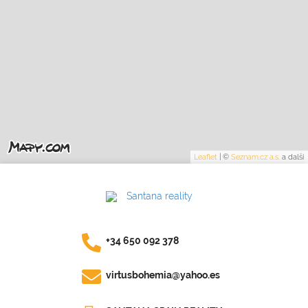
Leaflet
|
©
Seznam.cz a.s.
a další
+34 650 092 378
virtusbohemia@yahoo.es