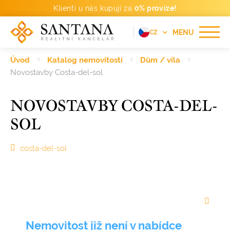
Klienti u nás kupují za
0% provize!
MENU
CZ
EN
Úvod
Katalog nemovitostí
Dům / vila
FR
Novostavby Costa-del-sol
DE
NOVOSTAVBY COSTA-DEL-
PT
SOL
RU
ES
costa-del-sol
Nemovitost již není v nabídce