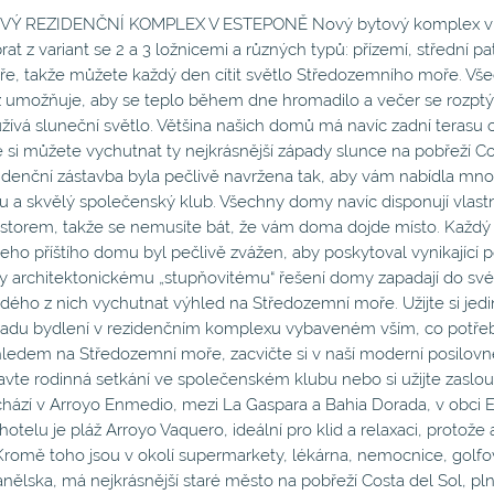
Ý REZIDENČNÍ KOMPLEX V ESTEPONĚ Nový bytový komplex v Est
rat z variant se 2 a 3 ložnicemi a různých typů: přízemí, střední
e, takže můžete každý den cítit světlo Středozemního moře. Vš
 umožňuje, aby se teplo během dne hromadilo a večer se rozptýli
žívá sluneční světlo. Většina našich domů má navíc zadní terasu
 si můžete vychutnat ty nejkrásnější západy slunce na pobřeží Co
idenční zástavba byla pečlivě navržena tak, aby vám nabídla mno
u a skvělý společenský klub. Všechny domy navíc disponují vla
storem, takže se nemusíte bát, že vám doma dojde místo. Každý p
eho příštího domu byl pečlivě zvážen, aby poskytoval vynikající p
y architektonickému „stupňovitému“ řešení domy zapadají do svého
dého z nich vychutnat výhled na Středozemní moře. Užijte si jed
adu bydlení v rezidenčním komplexu vybaveném vším, co potřebuj
ledem na Středozemní moře, zacvičte si v naší moderní posilovn
avte rodinná setkání ve společenském klubu nebo si užijte zaslou
hází v Arroyo Enmedio, mezi La Gaspara a Bahia Dorada, v obci 
hotelu je pláž Arroyo Vaquero, ideální pro klid a relaxaci, protože
Kromě toho jsou v okolí supermarkety, lékárna, nemocnice, golfový
nělska, má nejkrásnější staré město na pobřeží Costa del Sol, pl