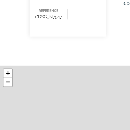
a d
REFERENCE
CDSG_N7547
+
−