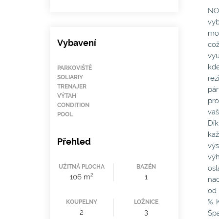
NOV
vyb
moř
Vybavení
což
vyu
kde
PARKOVIŠTĚ
SOLIARIY
rez
TRENAJER
pár
VÝTAH
pro
CONDITION
vaš
POOL
Dík
kaž
Přehled
výs
výh
UŽITNÁ PLOCHA
BAZÉN
osl
2
106 m
1
nac
od 
%. 
KOUPELNY
LOŽNICE
2
3
Špa