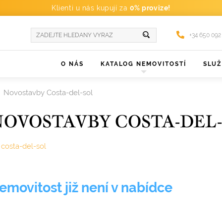
Klienti u nás kupují za
0% provize!
+34 650 092
O NÁS
KATALOG NEMOVITOSTÍ
SLU
Novostavby Costa-del-sol
OVOSTAVBY COSTA-DEL
costa-del-sol
emovitost již není v nabídce