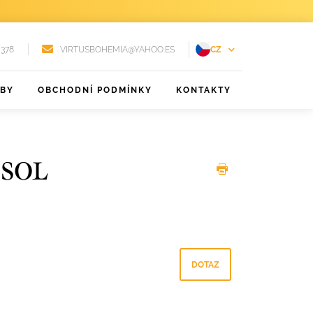
 378
VIRTUSBOHEMIA@YAHOO.ES
CZ
EN
ŽBY
OBCHODNÍ PODMÍNKY
KONTAKTY
FR
DE
PT
-SOL
RU
ES
DOTAZ