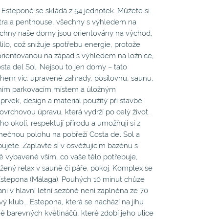
eponě se skládá z 54 jednotek. Můžete si
 patra a penthouse, všechny s výhledem na
echny naše domy jsou orientovány na východ,
lo, což snižuje spotřebu energie, protože
 orientovanou na západ s výhledem na ložnice,
sta del Sol. Nejsou to jen domy – tato
hem víc: upravené zahrady, posilovnu, saunu,
stním parkovacím místem a úložným
rvek, design a materiál použitý při stavbě
ovrchovou úpravu, která vydrží po celý život.
 okolí, respektují přírodu a umožňují si z
inečnou polohu na pobřeží Costa del Sol a
ete. Zaplavte si v osvěžujícím bazénu s
ě vybavené vším, co vaše tělo potřebuje,
žený relax v sauně či páře. pokoj. Komplex se
Estepona (Málaga). Pouhých 10 minut chůze
 ani v hlavní letní sezóně není zaplněna ze 70
 klub... Estepona, která se nachází na jihu
né barevných květináčů, které zdobí jeho ulice