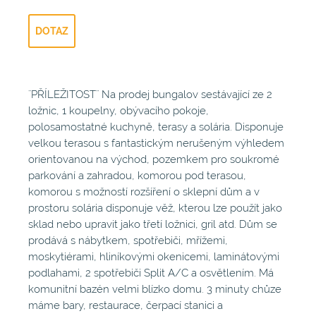
DOTAZ
¨PŘÍLEŽITOST¨ Na prodej bungalov sestávající ze 2
ložnic, 1 koupelny, obývacího pokoje,
polosamostatné kuchyně, terasy a solária. Disponuje
velkou terasou s fantastickým nerušeným výhledem
orientovanou na východ, pozemkem pro soukromé
parkování a zahradou, komorou pod terasou,
komorou s možností rozšíření o sklepní dům a v
prostoru solária disponuje věž, kterou lze použít jako
sklad nebo upravit jako třetí ložnici, gril atd. Dům se
prodává s nábytkem, spotřebiči, mřížemi,
moskytiérami, hliníkovými okenicemi, laminátovými
podlahami, 2 spotřebiči Split A/C a osvětlením. Má
komunitní bazén velmi blízko domu. 3 minuty chůze
máme bary, restaurace, čerpací stanici a