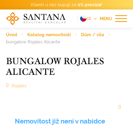
Klienti u nás kupují za
0% provize!
MENU
CZ
EN
Úvod
Katalog nemovitostí
Dům / vila
FR
bungalow Rojales Alicante
DE
BUNGALOW ROJALES
PT
ALICANTE
RU
ES
Rojales
Nemovitost již není v nabídce