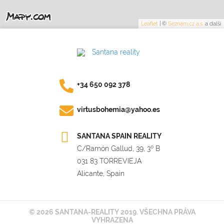
Leaflet
|
©
Seznam.cz a.s.
a další
+34 650 092 378
virtusbohemia@yahoo.es
SANTANA SPAIN REALITY
C/Ramón Gallud, 39, 3º B
031 83 TORREVIEJA
Alicante, Spain
© 2026 SANTANA-REALITY 2019. VŠECHNA PRÁVA
VYHRAZENA