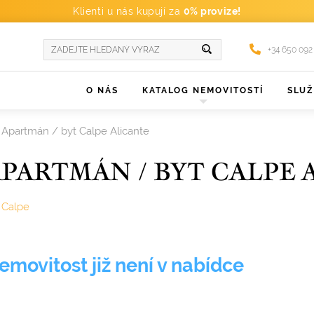
Klienti u nás kupují za
0% provize!
+34 650 092
O NÁS
KATALOG NEMOVITOSTÍ
SLU
Apartmán / byt Calpe Alicante
PARTMÁN / BYT CALPE 
Calpe
emovitost již není v nabídce