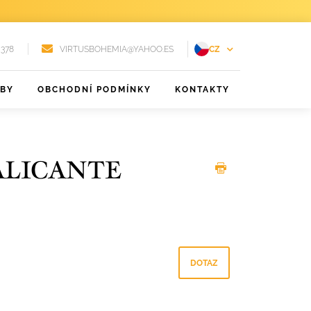
 378
VIRTUSBOHEMIA@YAHOO.ES
CZ
EN
ŽBY
OBCHODNÍ PODMÍNKY
KONTAKTY
FR
DE
PT
ALICANTE
RU
ES
DOTAZ