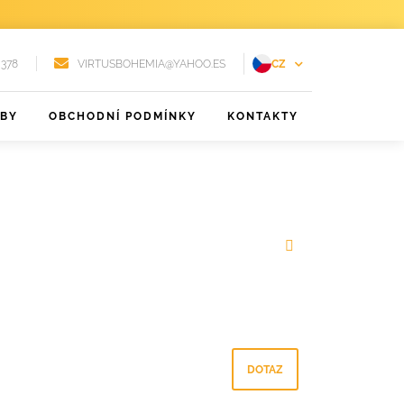
 378
VIRTUSBOHEMIA@YAHOO.ES
CZ
EN
ŽBY
OBCHODNÍ PODMÍNKY
KONTAKTY
FR
DE
PT
RU
ES
DOTAZ