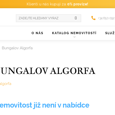
Klienti u nás kupují za
0% provize!
+34 650 092
O NÁS
KATALOG NEMOVITOSTÍ
SLU
Bungalov Algorfa
BUNGALOV ALGORFA
algorfa
emovitost již není v nabídce