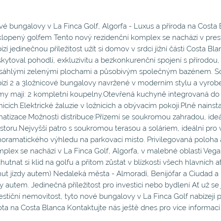
é bungalovy v La Finca Golf, Algorfa - Luxus a příroda na Costa
lopený golfem Tento nový rezidenční komplex se nachází v prest
ízí jedinečnou příležitost užít si domov v srdci jižní části Costa B
kytoval pohodlí, exkluzivitu a bezkonkurenční spojení s přírodo
sáhlými zelenými plochami a působivým společným bazénem. S
ízí 2 a 3ložnicové bungalovy navržené v moderním stylu a vyrobe
y mají: 2 kompletní koupelny.Otevřená kuchyně integrovaná do 
nicích.Elektrické žaluzie v ložnicích a obývacím pokoji.Plně nain
matizace.Možnosti distribuce:Přízemí se soukromou zahradou, ideáln
storu.Nejvyšší patro s soukromou terasou a soláriem, ideální pr
oramatického výhledu na parkovací místo. Privilegovaná poloha a 
plex se nachází v La Finca Golf, Algorfa, v malebné oblasti Veg
hutnat si klid na golfu a přitom zůstat v blízkosti všech hlavních 
ut jízdy autem) Nedaleká města - Almoradí, Benijófar a Ciudad 
dy autem. Jedinečná příležitost pro investici nebo bydlení Ať už s
estiční nemovitost, tyto nové bungalovy v La Finca Golf nabízejí 
ota na Costa Blanca Kontaktujte nás ještě dnes pro více informací