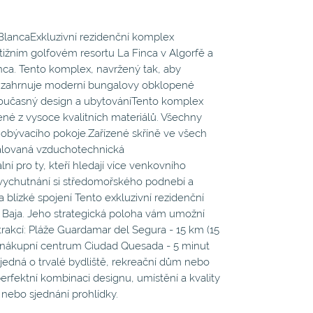
 BlancaExkluzivní rezidenční komplex
ižním golfovém resortu La Finca v Algorfě a
lanca. Tento komplex, navržený tak, aby
u, zahrnuje moderní bungalovy obklopené
oučasný design a ubytováníTento komplex
né z vysoce kvalitních materiálů. Všechny
obývacího pokoje.Zařízené skříně ve všech
stalovaná vzduchotechnická
í pro ty, kteří hledají více venkovního
o vychutnání si středomořského podnebí a
blízké spojení Tento exkluzivní rezidenční
a Baja. Jeho strategická poloha vám umožní
atrakcí: Pláže Guardamar del Segura - 15 km (15
a nákupní centrum Ciudad Quesada - 5 minut
e jedná o trvalé bydliště, rekreační dům nebo
perfektní kombinaci designu, umístění a kvality
 nebo sjednání prohlídky.