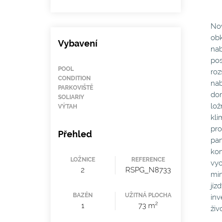
Nov
obk
Vybavení
nab
pos
POOL
roz
CONDITION
nab
PARKOVIŠTĚ
dom
SOLIARIY
lož
VÝTAH
kli
pro
Přehled
pan
kom
LOŽNICE
REFERENCE
vyc
2
RSPG_N8733
min
jíz
BAZÉN
UŽITNÁ PLOCHA
inv
2
1
73 m
živ