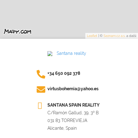
Leaflet
|
©
Seznam.cz a.s.
a další
+34 650 092 378
virtusbohemia@yahoo.es
SANTANA SPAIN REALITY
C/Ramón Gallud, 39, 3º B
031 83 TORREVIEJA
Alicante, Spain