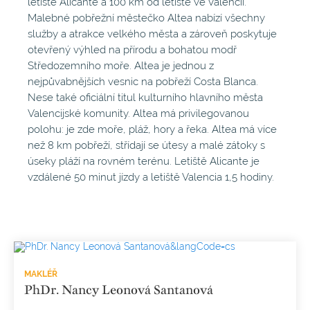
letiště Alicante a 100 km od letiště ve Valencii.
Malebné pobřežní městečko Altea nabízí všechny
služby a atrakce velkého města a zároveň poskytuje
otevřený výhled na přírodu a bohatou modř
Středozemního moře. Altea je jednou z
nejpůvabnějších vesnic na pobřeží Costa Blanca.
Nese také oficiální titul kulturního hlavního města
Valencijské komunity. Altea má privilegovanou
polohu: je zde moře, pláž, hory a řeka. Altea má více
než 8 km pobřeží, střídají se útesy a malé zátoky s
úseky pláží na rovném terénu. Letiště Alicante je
vzdálené 50 minut jízdy a letiště Valencia 1,5 hodiny.
MAKLÉŘ
PhDr. Nancy Leonová Santanová