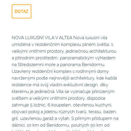
DOTAZ
NOVÁ LUXUSNÍ VILA V ALTEA Nová luxusní vila
umístěná v rezidenčním komplexu plném světla, s
velkými vnitřními prostory, jedinečnou architekturou
a přírodním prostředím, panoramatickým výhledem
na Středozemní moře a panorama Benidormu.
Uzavřený rezidenční komplex s rodinnými domy
navrženými podle nejnovější architektury, kde každá
rezidence má svůj vlastní exkluzivní design, díky
kterému je jedinečná. Vila se vyznačuje přirozeným
světlem a velkými vnitřními prostory, dispozice
zahrnuje 5 ložnic, 6 koupelen, otevřenou kuchyni,
obývací pokoj a jídelnu různých tvarů, terasu, bazén,
gril, uzavřenou garáž a výtah. S přímým přístupem na
dálnici, 10 km od Benidormu, pouhých 50 km od