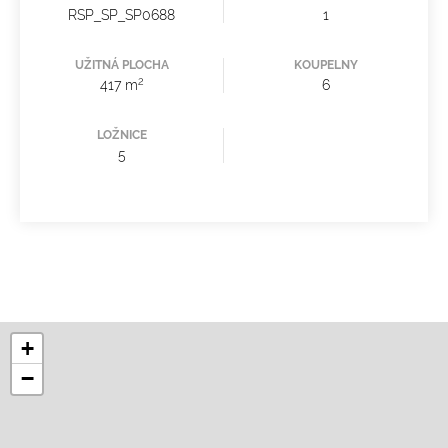
RSP_SP_SP0688
1
UŽITNÁ PLOCHA
KOUPELNY
2
417 m
6
LOŽNICE
5
+
−