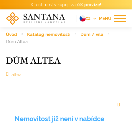
Klienti u nás kupují za
0% provize!
MENU
CZ
EN
Úvod
Katalog nemovitostí
Dům / vila
FR
Dům Altea
DE
DŮM ALTEA
PT
RU
altea
ES
Nemovitost již není v nabídce