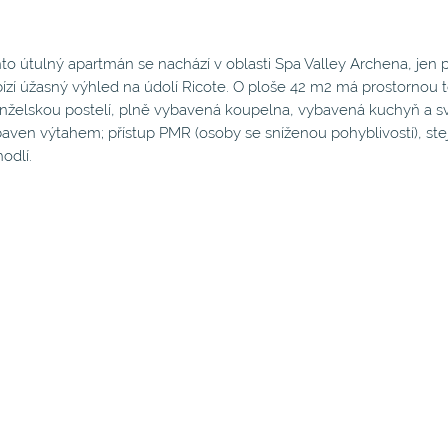
to útulný apartmán se nachází v oblasti Spa Valley Archena, jen
ízí úžasný výhled na údolí Ricote. O ploše 42 m2 má prostornou ter
želskou postelí, plně vybavená koupelna, vybavená kuchyň a svě
aven výtahem; přístup PMR (osoby se sníženou pohyblivostí), ste
odlí.