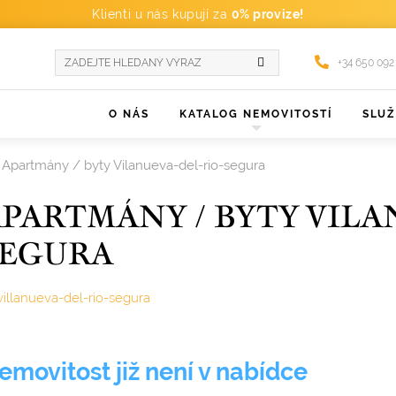
Klienti u nás kupují za
0% provize!
+34 650 092
O NÁS
KATALOG NEMOVITOSTÍ
SLU
Apartmány / byty Vilanueva-del-rio-segura
PARTMÁNY / BYTY VILA
SEGURA
villanueva-del-rio-segura
emovitost již není v nabídce