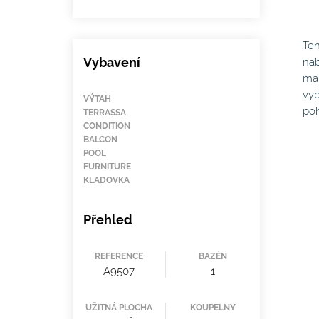
Ten
Vybavení
nab
man
vyb
VÝTAH
poh
TERRASSA
CONDITION
BALCON
POOL
FURNITURE
KLADOVKA
Přehled
REFERENCE
BAZÉN
A9507
1
UŽITNÁ PLOCHA
KOUPELNY