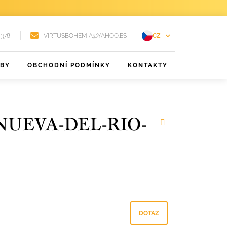
 378
VIRTUSBOHEMIA@YAHOO.ES
CZ
EN
ŽBY
OBCHODNÍ PODMÍNKY
KONTAKTY
FR
DE
PT
NUEVA-DEL-RIO-
RU
ES
DOTAZ