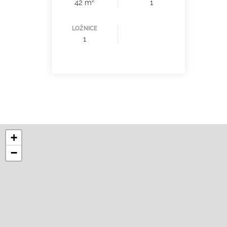
2
42 m
1
LOŽNICE
1
+
−