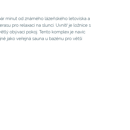
 pár minut od známého lázeňského letoviska a
asu pro relaxaci na slunci. Uvnitř je ložnice s
tlý obývací pokoj. Tento komplex je navíc
jně jako veřejná sauna u bazénu pro větší