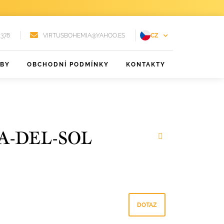
 378
VIRTUSBOHEMIA@YAHOO.ES
CZ
EN
ŽBY
OBCHODNÍ PODMÍNKY
KONTAKTY
FR
DE
PT
RU
A-DEL-SOL
ES
DOTAZ