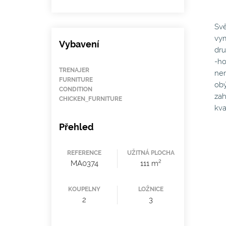
Svě
vym
Vybavení
dru
-ho
TRENAJER
nem
FURNITURE
obý
CONDITION
zah
CHICKEN_FURNITURE
kva
Přehled
REFERENCE
UŽITNÁ PLOCHA
2
MA0374
111 m
KOUPELNY
LOŽNICE
2
3