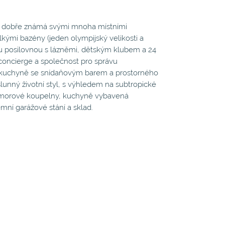
je dobře známá svými mnoha místními
ými bazény (jeden olympijský velikosti a
ou posilovnou s lázněmi, dětským klubem a 24
u concierge a společnost pro správu
ené kuchyně se snídaňovým barem a prostorného
lunný životní styl, s výhledem na subtropické
ramorové koupelny, kuchyně vybavená
mní garážové stání a sklad.