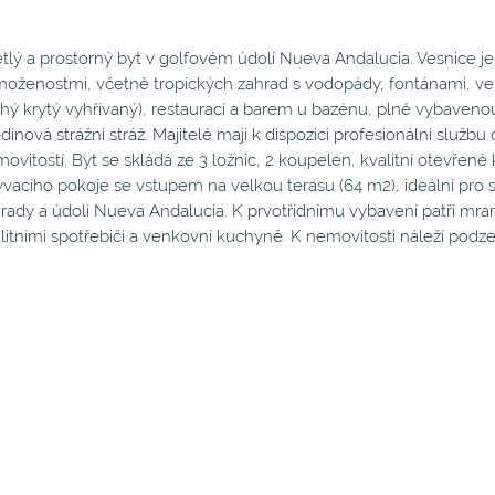
tlý a prostorný byt v golfovém údolí Nueva Andalucia. Vesnice 
oženostmi, včetně tropických zahrad s vodopády, fontánami, velk
hý krytý vyhřívaný), restaurací a barem u bazénu, plně vybaven
dinová strážní stráž. Majitelé mají k dispozici profesionální služb
ovitostí. Byt se skládá ze 3 ložnic, 2 koupelen, kvalitní otevř
vacího pokoje se vstupem na velkou terasu (64 m2), ideální pro s
rady a údolí Nueva Andalucia. K prvotřídnímu vybavení patří m
litními spotřebiči a venkovní kuchyně. K nemovitosti náleží podze