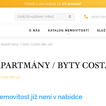
Klienti u nás kupují za
0% provize!
+34 650 092
O NÁS
KATALOG NEMOVITOSTÍ
SLU
Apartmány / byty Costa-del-sol
PARTMÁNY / BYTY COST
costa-del-sol
emovitost již není v nabídce