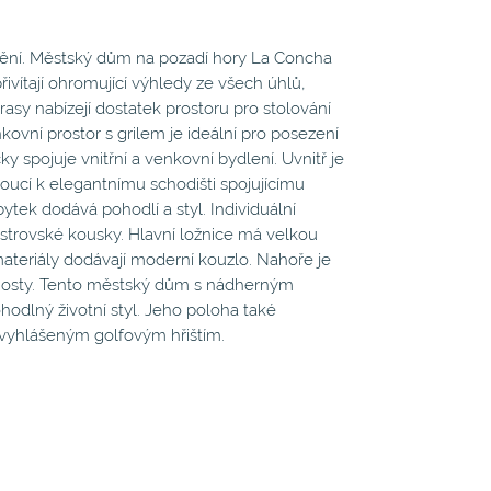
tění. Městský dům na pozadí hory La Concha
ivítají ohromující výhledy ze všech úhlů,
rasy nabízejí dostatek prostoru pro stolování
ovní prostor s grilem je ideální pro posezení
y spojuje vnitřní a venkovní bydlení. Uvnitř je
oucí k elegantnímu schodišti spojujícímu
bytek dodává pohodlí a styl. Individuální
strovské kousky. Hlavní ložnice má velkou
ateriály dodávají moderní kouzlo. Nahoře je
t hosty. Tento městský dům s nádherným
hodlný životní styl. Jeho poloha také
 vyhlášeným golfovým hřištím.