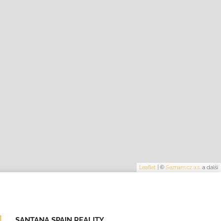
Leaflet
|
©
Seznam.cz a.s.
a další
SANTANA SPAIN REALITY