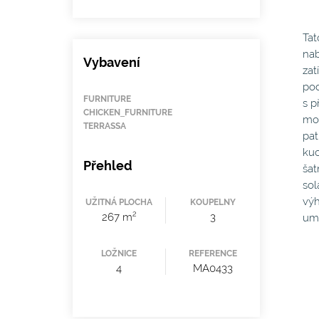
Tat
nab
Vybavení
zat
pod
FURNITURE
s p
CHICKEN_FURNITURE
mod
TERRASSA
pat
kuc
Přehled
šat
sol
výh
UŽITNÁ PLOCHA
KOUPELNY
2
267 m
3
umo
LOŽNICE
REFERENCE
4
MA0433