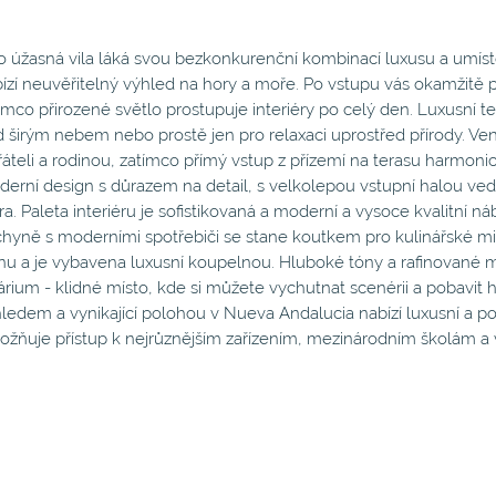
o úžasná vila láká svou bezkonkurenční kombinací luxusu a umís
ízí neuvěřitelný výhled na hory a moře. Po vstupu vás okamžitě př
ímco přirozené světlo prostupuje interiéry po celý den. Luxusní te
 širým nebem nebo prostě jen pro relaxaci uprostřed přírody. Venk
řáteli a rodinou, zatímco přímý vstup z přízemí na terasu harmonick
erní design s důrazem na detail, s velkolepou vstupní halou ved
ra. Paleta interiéru je sofistikovaná a moderní a vysoce kvalitní ná
hyně s moderními spotřebiči se stane koutkem pro kulinářské mi
nu a je vybavena luxusní koupelnou. Hluboké tóny a rafinované m
árium - klidné místo, kde si můžete vychutnat scenérii a pobavi
ledem a vynikající polohou v Nueva Andalucia nabízí luxusní a po
žňuje přístup k nejrůznějším zařízením, mezinárodním školám a