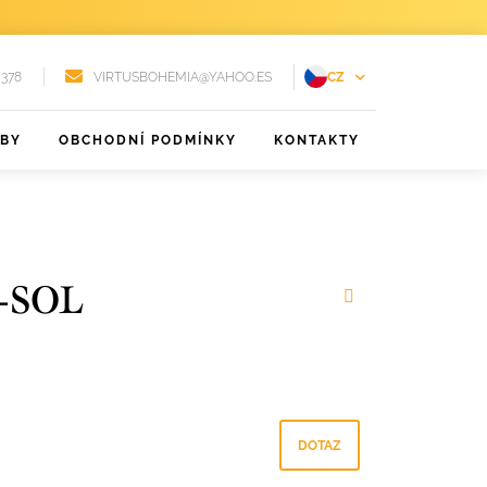
 378
VIRTUSBOHEMIA@YAHOO.ES
CZ
EN
ŽBY
OBCHODNÍ PODMÍNKY
KONTAKTY
FR
DE
PT
RU
-SOL
ES
DOTAZ