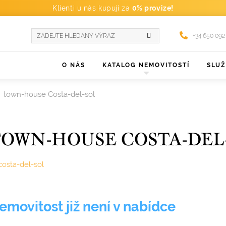
Klienti u nás kupují za
0% provize!
+34 650 092
O NÁS
KATALOG NEMOVITOSTÍ
SLU
town-house Costa-del-sol
OWN-HOUSE COSTA-DEL
costa-del-sol
emovitost již není v nabídce