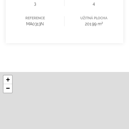
3
4
REFERENCE
UŽITNÁ PLOCHA
2
MA0313N
201.99 m
+
−