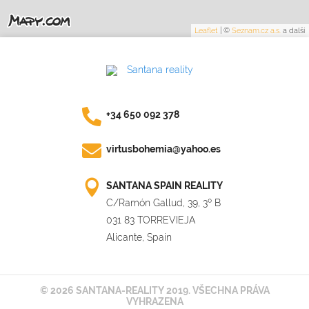
Leaflet
|
©
Seznam.cz a.s.
a další
+34 650 092 378
virtusbohemia@yahoo.es
SANTANA SPAIN REALITY
C/Ramón Gallud, 39, 3º B
031 83 TORREVIEJA
Alicante, Spain
© 2026 SANTANA-REALITY 2019. VŠECHNA PRÁVA
VYHRAZENA