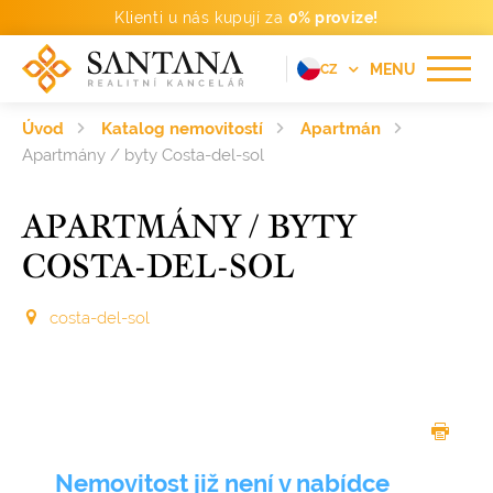
Klienti u nás kupují za
0% provize!
MENU
CZ
EN
Úvod
Katalog nemovitostí
Apartmán
FR
Apartmány / byty Costa-del-sol
DE
APARTMÁNY / BYTY
PT
COSTA-DEL-SOL
RU
ES
costa-del-sol
Nemovitost již není v nabídce