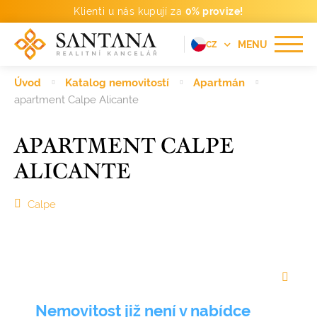
Klienti u nás kupují za
0% provize!
MENU
CZ
EN
Úvod
Katalog nemovitostí
Apartmán
FR
apartment Calpe Alicante
DE
APARTMENT CALPE
PT
ALICANTE
RU
ES
Calpe
Nemovitost již není v nabídce