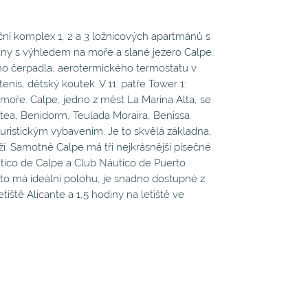
omplex 1, 2 a 3 ložnicových apartmánů s
ány s výhledem na moře a slané jezero Calpe.
o čerpadla, aerotermického termostatu v
enis, dětský koutek. V 11. patře Tower 1:
oře. Calpe, jedno z měst La Marina Alta, se
tea, Benidorm, Teulada Moraira, Benissa.
uristickým vybavením. Je to skvělá základna,
í. Samotné Calpe má tři nejkrásnější písečné
utico de Calpe a Club Náutico de Puerto
to má ideální polohu, je snadno dostupné z
tiště Alicante a 1,5 hodiny na letiště ve