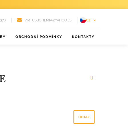
 378
VIRTUSBOHEMIA@YAHOO.ES
CZ
EN
ŽBY
OBCHODNÍ PODMÍNKY
KONTAKTY
FR
DE
PT
RU
E
ES
DOTAZ