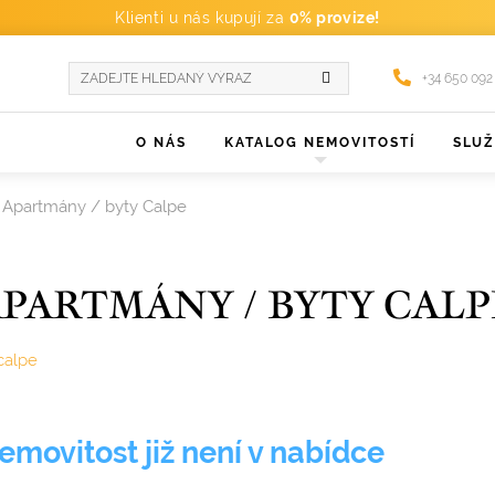
Klienti u nás kupují za
0% provize!
+34 650 092
O NÁS
KATALOG NEMOVITOSTÍ
SLU
Apartmány / byty Calpe
PARTMÁNY / BYTY CALP
calpe
emovitost již není v nabídce