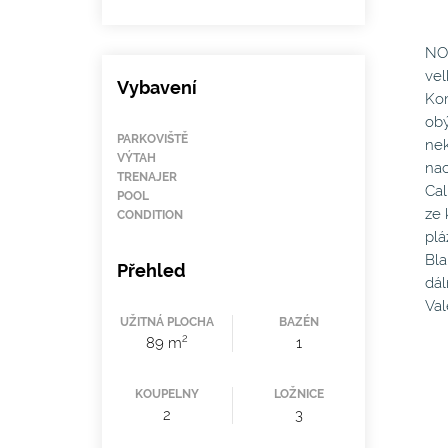
NO
vel
Vybavení
Kom
obý
PARKOVIŠTĚ
nek
VÝTAH
nac
TRENAJER
Cal
POOL
ze 
CONDITION
plá
Bla
Přehled
dál
Val
UŽITNÁ PLOCHA
BAZÉN
2
89 m
1
KOUPELNY
LOŽNICE
2
3