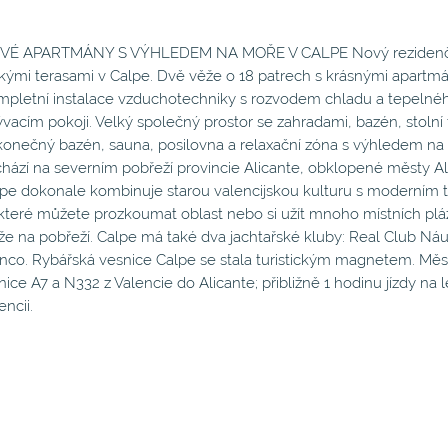
VÉ APARTMÁNY S VÝHLEDEM NA MOŘE V CALPE Nový rezidenční k
kými terasami v Calpe. Dvě věže o 18 patrech s krásnými apartm
pletní instalace vzduchotechniky s rozvodem chladu a tepelnéh
vacím pokoji. Velký společný prostor se zahradami, bazén, stolní t
onečný bazén, sauna, posilovna a relaxační zóna s výhledem na m
hází na severním pobřeží provincie Alicante, obklopené městy Al
pe dokonale kombinuje starou valencijskou kulturu s moderním t
které můžete prozkoumat oblast nebo si užít mnoho místních pláž
že na pobřeží. Calpe má také dva jachtařské kluby: Real Club Ná
nco. Rybářská vesnice Calpe se stala turistickým magnetem. Měs
nice A7 a N332 z Valencie do Alicante; přibližně 1 hodinu jízdy na le
encii.