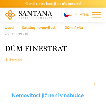
Klienti u nás kupují za
0% provize!
MENU
CZ
EN
Úvod
Katalog nemovitostí
Dům / vila
FR
Dům Finestrat
DE
DŮM FINESTRAT
PT
RU
finestrat
ES
Nemovitost již není v nabídce