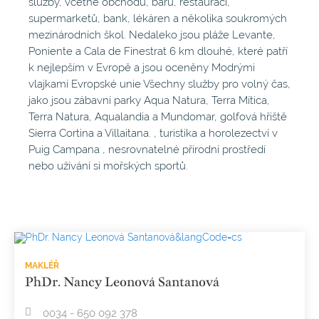
služby, včetně obchodů, barů, restaurací,
supermarketů, bank, lékáren a několika soukromých
mezinárodních škol. Nedaleko jsou pláže Levante,
Poniente a Cala de Finestrat 6 km dlouhé, které patří
k nejlepším v Evropě a jsou oceněny Modrými
vlajkami Evropské unie Všechny služby pro volný čas,
jako jsou zábavní parky Aqua Natura, Terra Mítica,
Terra Natura, Aqualandia a Mundomar, golfová hřiště
Sierra Cortina a Villaitana. , turistika a horolezectví v
Puig Campana , nesrovnatelné přírodní prostředí
nebo užívání si mořských sportů.
MAKLÉŘ
PhDr. Nancy Leonová Santanová
0034 - 650 092 378