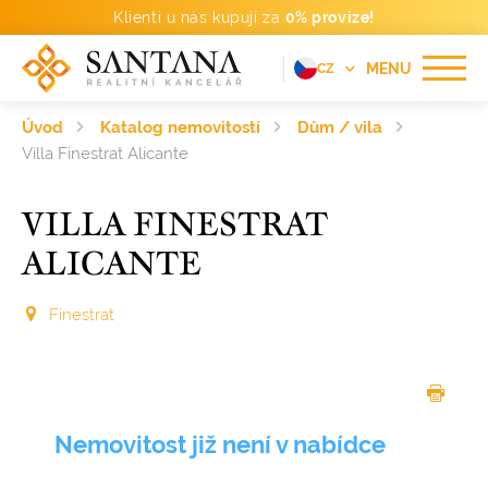
Klienti u nás kupují za
0% provize!
MENU
CZ
EN
Úvod
Katalog nemovitostí
Dům / vila
FR
Villa Finestrat Alicante
DE
VILLA FINESTRAT
PT
ALICANTE
RU
ES
Finestrat
Nemovitost již není v nabídce