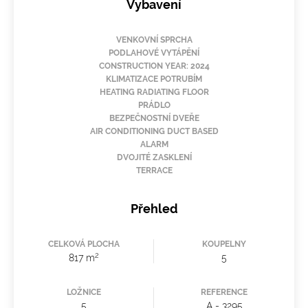
Vybavení
VENKOVNÍ SPRCHA
PODLAHOVÉ VYTÁPĚNÍ
CONSTRUCTION YEAR: 2024
KLIMATIZACE POTRUBÍM
HEATING RADIATING FLOOR
PRÁDLO
BEZPEČNOSTNÍ DVEŘE
AIR CONDITIONING DUCT BASED
ALARM
DVOJITÉ ZASKLENÍ
TERRACE
Přehled
CELKOVÁ PLOCHA
KOUPELNY
2
817 m
5
LOŽNICE
REFERENCE
5
A - 3295