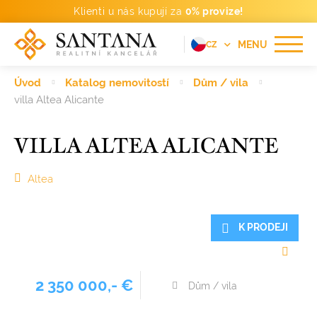
Klienti u nás kupují za
0% provize!
MENU
CZ
EN
Úvod
Katalog nemovitostí
Dům / vila
FR
villa Altea Alicante
DE
VILLA ALTEA ALICANTE
PT
RU
Altea
ES
K PRODEJI
2 350 000,- €
Dům / vila