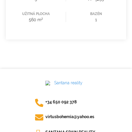
UŽITNÁ PLOCHA
BAZÉN
2
560 m
1
+34 650 092 378
virtusbohemia@yahoo.es