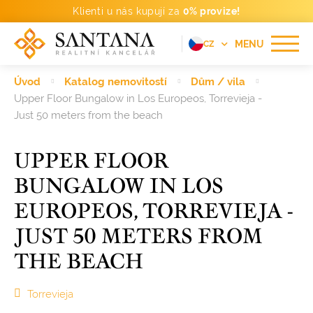
Klienti u nás kupují za
0% provize!
MENU
CZ
EN
Úvod
Katalog nemovitostí
Dům / vila
FR
Upper Floor Bungalow in Los Europeos, Torrevieja -
Just 50 meters from the beach
DE
PT
UPPER FLOOR
RU
BUNGALOW IN LOS
ES
EUROPEOS, TORREVIEJA -
JUST 50 METERS FROM
THE BEACH
Torrevieja