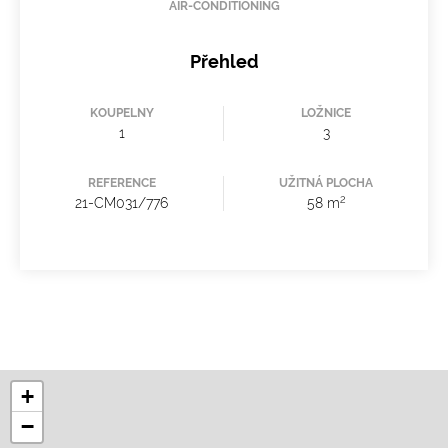
AIR-CONDITIONING
Přehled
KOUPELNY
LOŽNICE
1
3
REFERENCE
UŽITNÁ PLOCHA
2
21-CM031/776
58 m
+
−