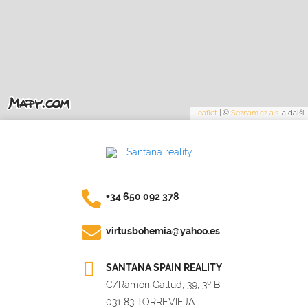
Leaflet
|
©
Seznam.cz a.s.
a další
+34 650 092 378
virtusbohemia@yahoo.es
SANTANA SPAIN REALITY
C/Ramón Gallud, 39, 3º B
031 83 TORREVIEJA