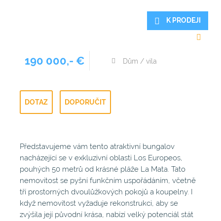
K PRODEJI
190 000,- €
Dům / vila
DOTAZ
DOPORUČIT
Představujeme vám tento atraktivní bungalov
nacházející se v exkluzivní oblasti Los Europeos,
pouhých 50 metrů od krásné pláže La Mata. Tato
nemovitost se pyšní funkčním uspořádáním, včetně
tří prostorných dvoulůžkových pokojů a koupelny. I
když nemovitost vyžaduje rekonstrukci, aby se
zvýšila její původní krása, nabízí velký potenciál stát