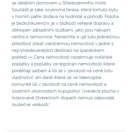
se ideálním domovem u Středozemního moře.
Součástí je také soukromá terasa, která tomuto bytu
v horním patře dodává na hodnotě a pohodlí. Poloha
je bezkonkurenční; je v blízkosti veřejné dopravy a
obklopen základními službami, jako jsou nákupní
centra a nemocnice. Nenechte si ujít tuto jedinečnou
příležitost získat všestrannou nemovitost v jedné z
nejvyhledávanějších destinací na španělském
pobřeží.~~„Cena nemovitosti nezahrnuje notářské
poplatky a poplatky za registraci nemovitosti (které
podléhají sazbám a liší se v závislosti na ceně listu
vlastnictví), ani daně (které se ve Valencijské
komunitě liší v závislosti na ceně nemovitosti a
osobních okolnostech kupujícího). Uvedená plocha v
inzerované čtverečních stopách nemusí odpovídat
skutečné velikosti.“