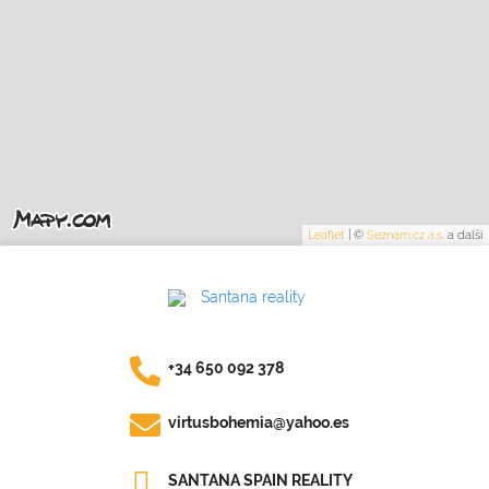
Leaflet
|
©
Seznam.cz a.s.
a další
+34 650 092 378
virtusbohemia@yahoo.es
SANTANA SPAIN REALITY