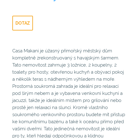
DOTAZ
Casa Makani je úžasný přímořský městský dům
kompletně zrekonstruovaný s havajským šarmem.
Tato nemovitost zahrnuje 3 ložnice, 2 koupelny, 2
toalety pro hosty, otevřenou kuchyň a obývací pokoj
a několik teras s nádherným výhledem na moře.
Prostorná soukromá zahrada je ideální pro relaxaci
pod širým nebem a je vybavena venkovní kuchyní a
jacuzzi, takže je ideálním místem pro grilování nebo
prostě jen relaxaci na slunci. Kromě vlastního
soukromého venkovního prostoru budete mít přístup
ke komunitnímu bazénu a také k oceánu přímo před
vašimi dveřmi. Tato jedinečná nemovitost je ideální
pro ty, kteří hledají odpočinkovou a klidnou