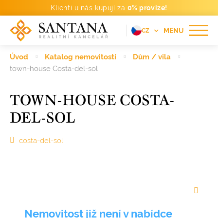
Klienti u nás kupují za
0% provize!
MENU
CZ
EN
Úvod
Katalog nemovitostí
Dům / vila
FR
town-house Costa-del-sol
DE
TOWN-HOUSE COSTA-
PT
DEL-SOL
RU
ES
costa-del-sol
Nemovitost již není v nabídce