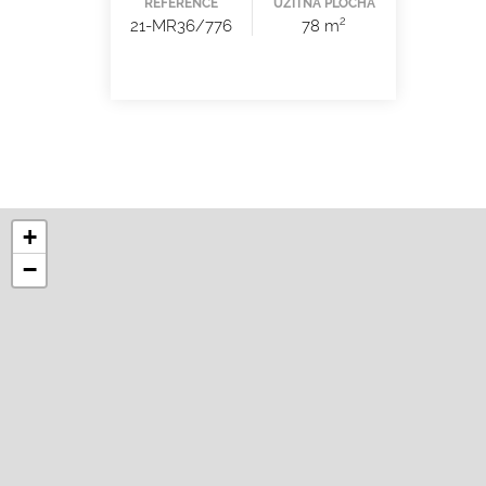
REFERENCE
UŽITNÁ PLOCHA
2
21-MR36/776
78 m
+
−