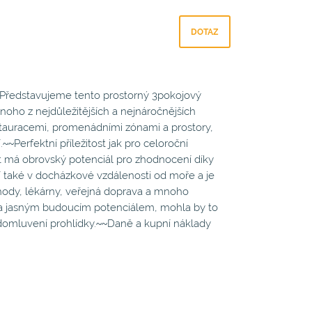
DOTAZ
.~~Představujeme tento prostorný 3pokojový
dnoho z nejdůležitějších a nejnáročnějších
 restauracemi, promenádními zónami a prostory,
~~Perfektní příležitost jak pro celoroční
st má obrovský potenciál pro zhodnocení díky
í také v docházkové vzdálenosti od moře a je
ody, lékárny, veřejná doprava a mnoho
 a jasným budoucím potenciálem, mohla by to
o domluvení prohlídky.~~Daně a kupní náklady