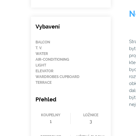
N
Vybavení
Str
BALCON
T. V.
byt
WATER
pro
AIR-CONDITIONING
kte
LIGHT
byd
ELEVATOR
roz
WARDROBES CUPBOARD
TERRACE
obk
dal
být
Přehled
nej
KOUPELNY
LOŽNICE
1
3