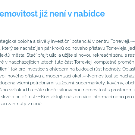
emovitost již není v nabídce
ategická poloha a skvělý investiční potenciál v centru Torrevieji
, který se nachází jen pár kroků od nového přístavu Torrevieja, je
jektů města. Stačí přejít ulici a užijte si novou rekreační zónu s
ré v nadcházejících letech tuto část Torrevieji kompletně promění.
lení, tak pro investice s ohledem na budoucí růst hodnoty. Obla
voji nového přístavu a modernizaci okolí.~~Nemovitost se nacház
lopena všemi potřebnými službami: supermarkety, kavárny, obch
šího.~~Pokud hledáte dobře situovanou nemovitost s prostorem
 skvělá příležitost.~~Kontaktujte nás pro více informací nebo pr
sou zahrnuty v ceně.