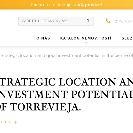
Klienti u nás kupují za
0% provize!
+34 650 092
O NÁS
KATALOG NEMOVITOSTÍ
SLU
Strategic location and great investment potential in the centre of
TRATEGIC LOCATION A
NVESTMENT POTENTIAL
F TORREVIEJA.
Torrevieja