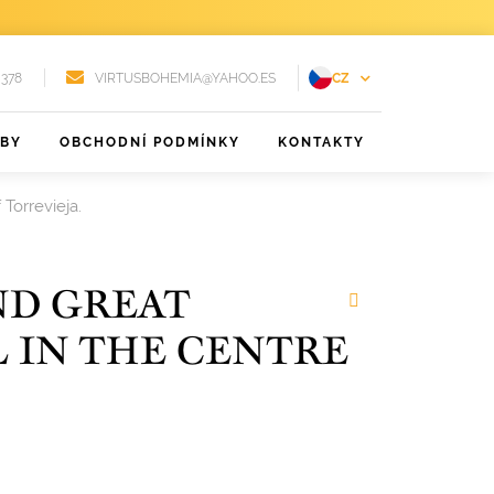
 378
VIRTUSBOHEMIA@YAHOO.ES
CZ
EN
ŽBY
OBCHODNÍ PODMÍNKY
KONTAKTY
FR
DE
 Torrevieja.
PT
RU
ND GREAT
ES
 IN THE CENTRE