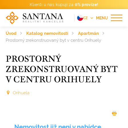
Klienti u nás kupují za
0% provize!
MENU
CZ
EN
Úvod
Katalog nemovitostí
Apartmán
FR
Prostorný zrekonstruovaný byt v centru Orihuely
DE
PROSTORNÝ
PT
ZREKONSTRUOVANÝ BYT
RU
V CENTRU ORIHUELY
ES
Orihuela
Nemovitost již není v nabídce