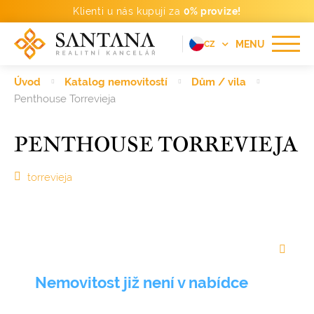
Klienti u nás kupují za
0% provize!
MENU
CZ
EN
Úvod
Katalog nemovitostí
Dům / vila
FR
Penthouse Torrevieja
DE
PENTHOUSE TORREVIEJA
PT
RU
torrevieja
ES
Nemovitost již není v nabídce