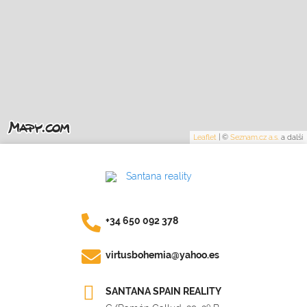
Leaflet
|
©
Seznam.cz a.s.
a další
+34 650 092 378
virtusbohemia@yahoo.es
SANTANA SPAIN REALITY