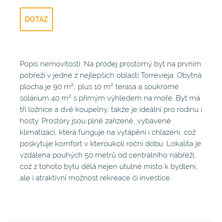
DOTAZ
Popis nemovitosti: Na prodej prostorný byt na prvním
pobřeží v jedné z nejlepších oblastí Torrevieja. Obytná
plocha je 90 m², plus 10 m² terasa a soukromé
solárium 40 m² s přímým výhledem na moře. Byt má
tři ložnice a dvě koupelny, takže je ideální pro rodinu i
hosty. Prostory jsou plně zařízené, vybavené
klimatizací, která funguje na vytápění i chlazení, což
poskytuje komfort v kteroukoli roční dobu. Lokalita je
vzdálena pouhých 50 metrů od centrálního nábřeží,
což z tohoto bytu dělá nejen útulné místo k bydlení,
ale i atraktivní možnost rekreace či investice.