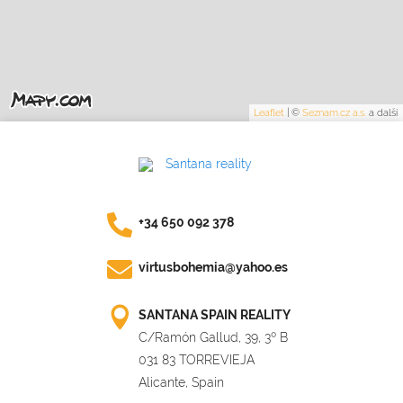
Leaflet
|
©
Seznam.cz a.s.
a další
+34 650 092 378
virtusbohemia@yahoo.es
SANTANA SPAIN REALITY
C/Ramón Gallud, 39, 3º B
031 83 TORREVIEJA
Alicante, Spain