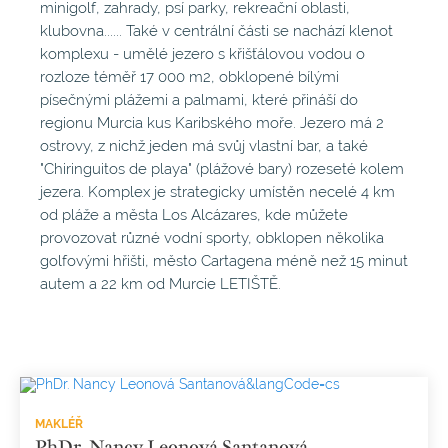
minigolf, zahrady, psí parky, rekreační oblasti,
klubovna...... Také v centrální části se nachází klenot
komplexu - umělé jezero s křišťálovou vodou o
rozloze téměř 17 000 m2, obklopené bílými
písečnými plážemi a palmami, které přináší do
regionu Murcia kus Karibského moře. Jezero má 2
ostrovy, z nichž jeden má svůj vlastní bar, a také
"Chiringuitos de playa" (plážové bary) rozeseté kolem
jezera. Komplex je strategicky umístěn necelé 4 km
od pláže a města Los Alcázares, kde můžete
provozovat různé vodní sporty, obklopen několika
golfovými hřišti, město Cartagena méně než 15 minut
autem a 22 km od Murcie LETIŠTĚ.
MAKLÉŘ
PhDr. Nancy Leonová Santanová