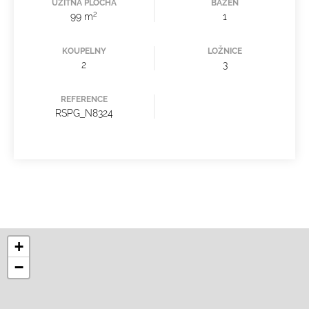
UŽITNÁ PLOCHA
BAZÉN
2
99 m
1
KOUPELNY
LOŽNICE
2
3
REFERENCE
RSPG_N8324
+
−