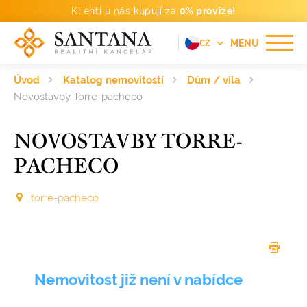
Klienti u nás kupují za
0% provize!
MENU
CZ
EN
Úvod
Katalog nemovitostí
Dům / vila
FR
Novostavby Torre-pacheco
DE
NOVOSTAVBY TORRE-
PT
PACHECO
RU
ES
torre-pacheco
Nemovitost již není v nabídce