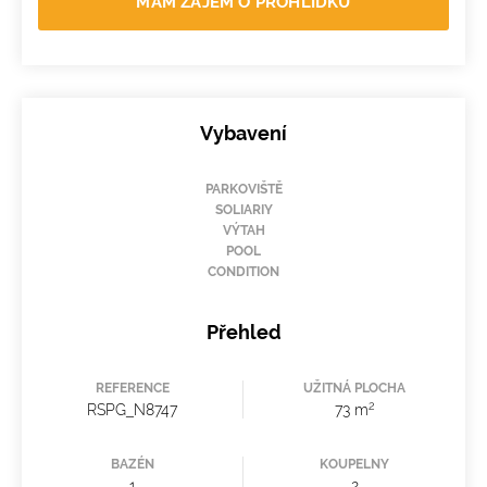
MÁM ZÁJEM O PROHLÍDKU
Vybavení
PARKOVIŠTĚ
SOLIARIY
VÝTAH
POOL
CONDITION
Přehled
REFERENCE
UŽITNÁ PLOCHA
2
RSPG_N8747
73 m
BAZÉN
KOUPELNY
1
2