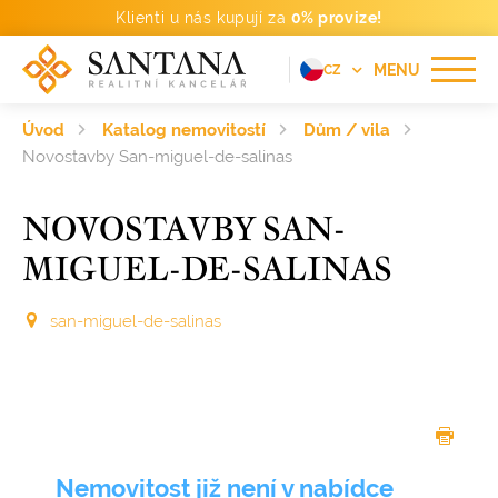
Klienti u nás kupují za
0% provize!
MENU
CZ
EN
Úvod
Katalog nemovitostí
Dům / vila
FR
Novostavby San-miguel-de-salinas
DE
NOVOSTAVBY SAN-
PT
MIGUEL-DE-SALINAS
RU
ES
san-miguel-de-salinas
Nemovitost již není v nabídce