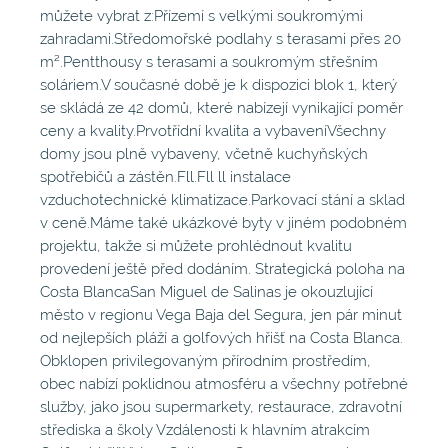
můžete vybrat z:Přízemí s velkými soukromými
zahradami.Středomořské podlahy s terasami přes 20
m².Pentthousy s terasami a soukromým střešním
soláriem.V současné době je k dispozici blok 1, který
se skládá ze 42 domů, které nabízejí vynikající poměr
ceny a kvality.Prvotřídní kvalita a vybaveníVšechny
domy jsou plně vybaveny, včetně kuchyňských
spotřebičů a zástěn.Fll.Fll ll instalace
vzduchotechnické klimatizace.Parkovací stání a sklad
v ceně.Máme také ukázkové byty v jiném podobném
projektu, takže si můžete prohlédnout kvalitu
provedení ještě před dodáním. Strategická poloha na
Costa BlancaSan Miguel de Salinas je okouzlující
město v regionu Vega Baja del Segura, jen pár minut
od nejlepších pláží a golfových hřišť na Costa Blanca.
Obklopen privilegovaným přírodním prostředím,
obec nabízí poklidnou atmosféru a všechny potřebné
služby, jako jsou supermarkety, restaurace, zdravotní
střediska a školy Vzdálenosti k hlavním atrakcím