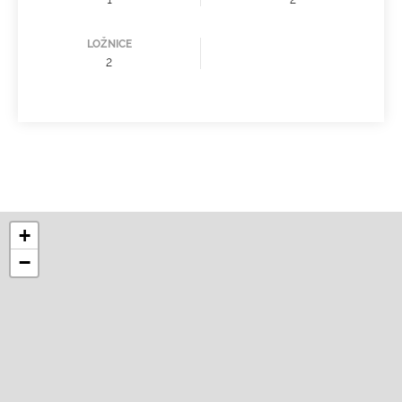
LOŽNICE
2
+
−