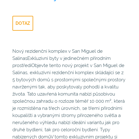
DOTAZ
Nový rezidenční komplex v San Miguel de
SalinasExkluzivní byty v jedinečném přírodním
prostředíObjevte tento nový projekt v San Miguel de
Salinas, exkluzivní rezidenční komplex skládající se z
5 bytových domů s prostornými společnými prostory
navrženými tak, aby poskytovaly pohodlí a kvalitu
života. Tato uzavřená komunita nabízí působivou
společnou zahradu o rozloze téměř 10 000 m², která
je rozmístěna na třech úrovních, se třemi přírodními
koupališti a vybranými stromy přirozeného světla a
nerušeného výhledu nabízí ideální variantu jak pro
druhé bydlení, tak pro celoroční bydlení. Typy
nabízených domůV tomto exkluzivním projektu si