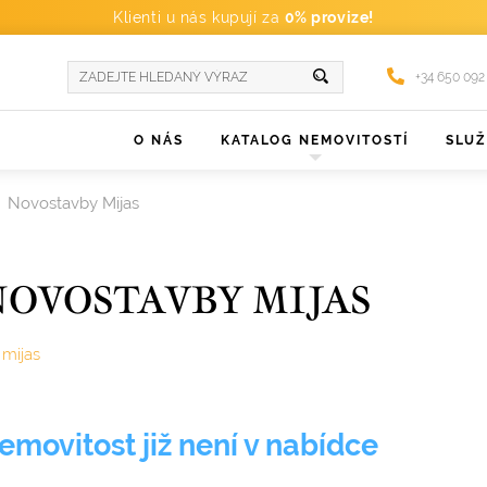
Klienti u nás kupují za
0% provize!
+34 650 092
O NÁS
KATALOG NEMOVITOSTÍ
SLU
Novostavby Mijas
OVOSTAVBY MIJAS
mijas
emovitost již není v nabídce