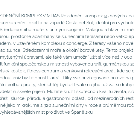
IDENČNÍ KOMPLEX V MIJAS Rezidenční komplex 55 nových apartmá
konkurenční lokalita na západě Costa del Sol, ideální pro vychutn
Středozemního moře, s přímým spojení s Malagou a hlavními měs
asou, prostorné apartmány se slunečními terasami nebo velkole
adem, v uzavřeném komplexu s concierge. Z terasy vašeho nov
ad slunce, Středozemní moře a okolní borové lesy. Tento projek
myšlenými úpravami, ale také vám umožní užít si více než 7 000
tifunkční společenskou místností vybavenou wifi, gurmánskou zó
ětský koutek, fitness centrum a venkovní rekreační areál, kde se o
rodou, aniž byste opustili areál. Díky své privilegované poloze na 
ální volbou pro ty, kteří chtějí bydlet trvale na jihu, užívat si druh
ydělat si skvělé příjem. Můžete si užít skutečnou kvalitu života, š
řeží, slunce, přírodu a gastronomii oblasti, od mezinárodních rest
jně jako mikroklima s 320 slunečními dny v roce a průměrnou ročn
vyhledávanějších míst pro život ve Španělsku.