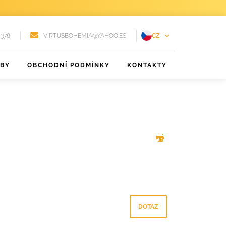
 378
VIRTUSBOHEMIA@YAHOO.ES
CZ
EN
ŽBY
OBCHODNÍ PODMÍNKY
KONTAKTY
FR
DE
PT
RU
ES
DOTAZ