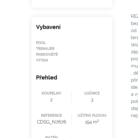
REZ
bez
Vybavení
od 
ter
POOL
skl
TRENAJER
záp
PARKOVIŠTĚ
pro
VÝTAH
mul
, d
Přehled
pří
ide
KOUPELNY
LOŽNICE
a v
2
3
pob
ste
nej
REFERENCE
UŽITNÁ PLOCHA
2
CDSG_N7676
154 m
BAZÉN