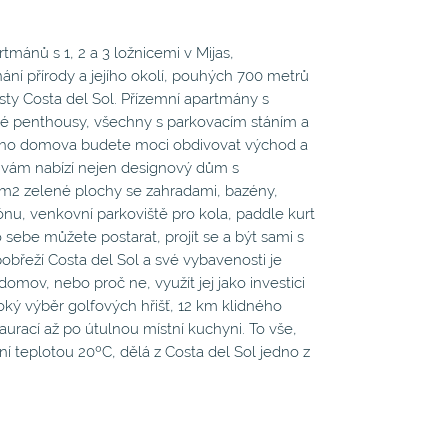
nů s 1, 2 a 3 ložnicemi v Mijas,
ání přírody a jejího okolí, pouhých 700 metrů
ty Costa del Sol. Přízemní apartmány s
pé penthousy, všechny s parkovacím stáním a
ého domova budete moci obdivovat východ a
t vám nabízí nejen designový dům s
 m2 zelené plochy se zahradami, bazény,
nu, venkovní parkoviště pro kola, paddle kurt
 sebe můžete postarat, projít se a být sami s
pobřeží Costa del Sol a své vybavenosti je
ý domov, nebo proč ne, využít jej jako investici
iroký výběr golfových hřišť, 12 km klidného
aurací až po útulnou místní kuchyni. To vše,
í teplotou 20ºC, dělá z Costa del Sol jedno z