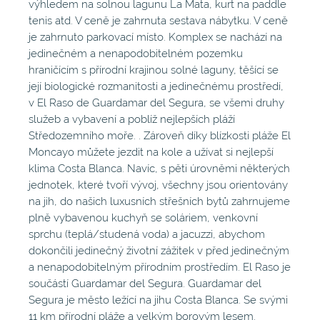
výhledem na solnou lagunu La Mata, kurt na paddle
tenis atd. V ceně je zahrnuta sestava nábytku. V ceně
je zahrnuto parkovací místo. Komplex se nachází na
jedinečném a nenapodobitelném pozemku
hraničícím s přírodní krajinou solné laguny, těšící se
její biologické rozmanitosti a jedinečnému prostředí,
v El Raso de Guardamar del Segura, se všemi druhy
služeb a vybavení a poblíž nejlepších pláží
Středozemního moře. . Zároveň díky blízkosti pláže El
Moncayo můžete jezdit na kole a užívat si nejlepší
klima Costa Blanca. Navíc, s pěti úrovněmi některých
jednotek, které tvoří vývoj, všechny jsou orientovány
na jih, do našich luxusních střešních bytů zahrnujeme
plně vybavenou kuchyň se soláriem, venkovní
sprchu (teplá/studená voda) a jacuzzi, abychom
dokončili jedinečný životní zážitek v před jedinečným
a nenapodobitelným přírodním prostředím. El Raso je
součástí Guardamar del Segura. Guardamar del
Segura je město ležící na jihu Costa Blanca. Se svými
11 km přírodní pláže a velkým borovým lesem.