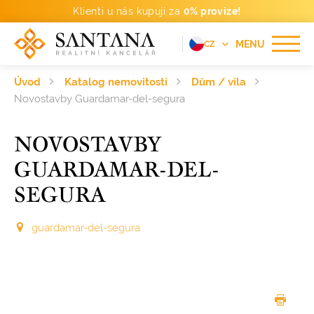
Klienti u nás kupují za
0% provize!
MENU
CZ
EN
Úvod
Katalog nemovitostí
Dům / vila
FR
Novostavby Guardamar-del-segura
DE
NOVOSTAVBY
PT
GUARDAMAR-DEL-
RU
SEGURA
ES
guardamar-del-segura