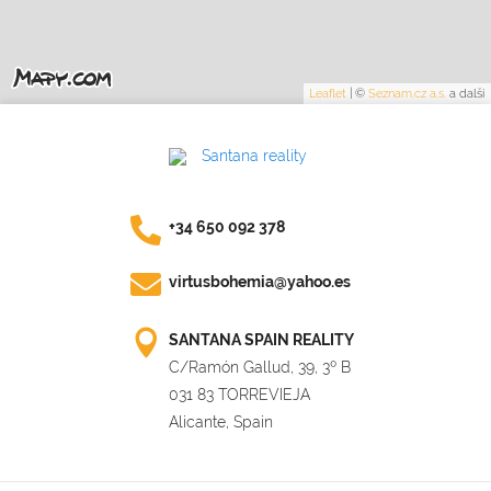
Leaflet
|
©
Seznam.cz a.s.
a další
+34 650 092 378
virtusbohemia@yahoo.es
SANTANA SPAIN REALITY
C/Ramón Gallud, 39, 3º B
031 83 TORREVIEJA
Alicante, Spain