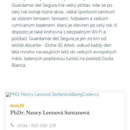
Guardamar del Segura má velký přístav, kde se po
celý rok konají různé akce, velké sportovní centrum
se stolním tenisem, tenisem, fotbalem a velkým
vyhřívaným bazénem, který je otevřen po celý rok. K
dispozici je také knihovna s bezplatným Wi-Fi a
počítači. Guardamar del Segura je jen 20 km od
letiště Alicante - Elche (El Altet), odkud každý den
létá mnoho navazujících letů do velkých evropských
měst, tažených poptávkou turistů na pobřeží Costa
Blanca.
MAKLÉŘ
PhDr. Nancy Leonová Santanová
0034 - 650 092 378