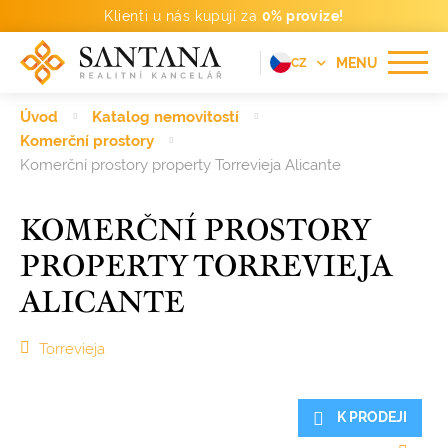
Klienti u nás kupují za
0% provize!
MENU
CZ
EN
Úvod
Katalog nemovitostí
FR
Komerční prostory
Komerční prostory property Torrevieja Alicante
DE
PT
KOMERČNÍ PROSTORY
RU
PROPERTY TORREVIEJA
ES
ALICANTE
Torrevieja
K PRODEJI