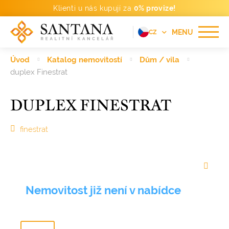
Klienti u nás kupují za
0% provize!
MENU
CZ
EN
Úvod
Katalog nemovitostí
Dům / vila
FR
duplex Finestrat
DE
DUPLEX FINESTRAT
PT
RU
finestrat
ES
Nemovitost již není v nabídce