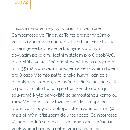
DOTAZ
Luxusní dvoupatrový byt v prestižní vesničce
Camporrosso ve Finestrat Tento prostorný dům o
velikosti 200 m2 se nachází v Rezidenci Finestrat. V
přízemí je velká otevřená kuchyně s útulným
obývacím pokojem, jídelním stolem pro 8 osob WC,
psací stůl a velká jižně orientovaná terasa o výměře
min. 35 m2 s obývacím pokojem a venkovním stolem
pro 8 osob V tomto patře je také hlavní ložnice s
přilehlým balkonem, vestavěné skříně a koupelna. K
dispozici je také toaleta pro hosty.Vedle domu je
soukromé kryté parkoviště se samostatnou komorou
10m2.V přízemí jsou 2 ložnice, každá s koupelnou,
druhý velký obývací pokoj a zelená zahrada min. 50
m2 s přímým přístupem do urbanizace. Camporrosso
Village – jedná se o exkluzivní urbanizaci s několika
venkovními bazény a přilehlými plochami na