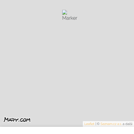
Leaflet
|
©
Seznam.cz a.s.
a další