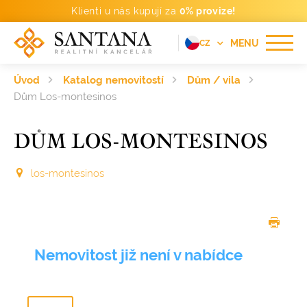
Klienti u nás kupují za
0% provize!
MENU
CZ
EN
Úvod
Katalog nemovitostí
Dům / vila
FR
Dům Los-montesinos
DE
DŮM LOS-MONTESINOS
PT
RU
los-montesinos
ES
Nemovitost již není v nabídce