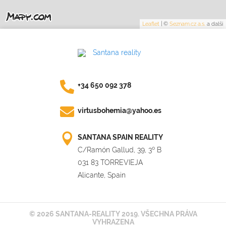
Leaflet
|
©
Seznam.cz a.s.
a další
+34 650 092 378
virtusbohemia@yahoo.es
SANTANA SPAIN REALITY
C/Ramón Gallud, 39, 3º B
031 83 TORREVIEJA
Alicante, Spain
© 2026 SANTANA-REALITY 2019. VŠECHNA PRÁVA
VYHRAZENA