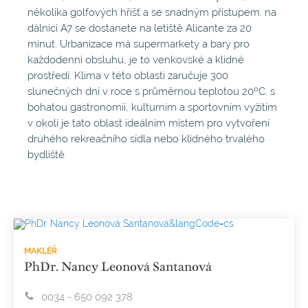
několika golfových hřišť a se snadným přístupem. na
dálnici A7 se dostanete na letiště Alicante za 20
minut. Urbanizace má supermarkety a bary pro
každodenní obsluhu, je to venkovské a klidné
prostředí. Klima v této oblasti zaručuje 300
slunečných dní v roce s průměrnou teplotou 20ºC. s
bohatou gastronomií, kulturním a sportovním vyžitím
v okolí je tato oblast ideálním místem pro vytvoření
druhého rekreačního sídla nebo klidného trvalého
bydliště.
MAKLÉŘ
PhDr. Nancy Leonová Santanová
0034 - 650 092 378