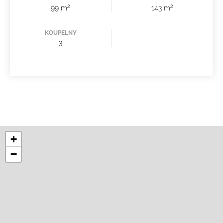
2
2
99 m
143 m
KOUPELNY
3
+
−