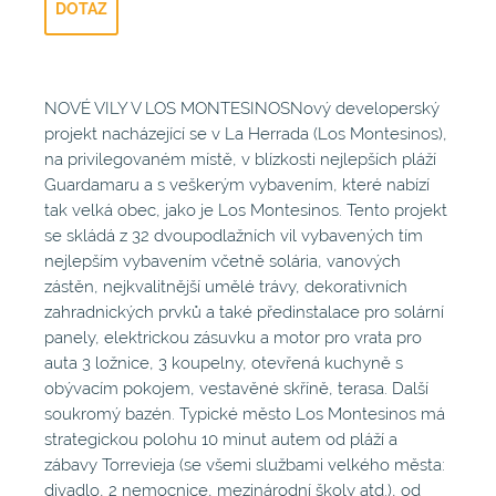
DOTAZ
NOVÉ VILY V LOS MONTESINOSNový developerský
projekt nacházející se v La Herrada (Los Montesinos),
na privilegovaném místě, v blízkosti nejlepších pláží
Guardamaru a s veškerým vybavením, které nabízí
tak velká obec, jako je Los Montesinos. Tento projekt
se skládá z 32 dvoupodlažních vil vybavených tím
nejlepším vybavením včetně solária, vanových
zástěn, nejkvalitnější umělé trávy, dekorativních
zahradnických prvků a také předinstalace pro solární
panely, elektrickou zásuvku a motor pro vrata pro
auta 3 ložnice, 3 koupelny, otevřená kuchyně s
obývacím pokojem, vestavěné skříně, terasa. Další
soukromý bazén. Typické město Los Montesinos má
strategickou polohu 10 minut autem od pláží a
zábavy Torrevieja (se všemi službami velkého města:
divadlo, 2 nemocnice, mezinárodní školy atd.), od