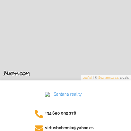
Leaflet
|
©
Seznam.cz a.s.
a další
+34 650 092 378
virtusbohemia@yahoo.es