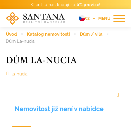
Klienti u nás kupují za
0% provize!
MENU
CZ
EN
Úvod
Katalog nemovitostí
Dům / vila
FR
Dům La-nucia
DE
DŮM LA-NUCIA
PT
RU
la-nucia
ES
Nemovitost již není v nabídce