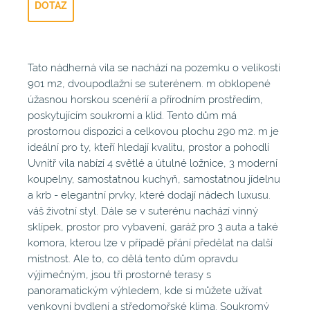
DOTAZ
Tato nádherná vila se nachází na pozemku o velikosti
901 m2, dvoupodlažní se suterénem. m obklopené
úžasnou horskou scenérií a přírodním prostředím,
poskytujícím soukromí a klid. Tento dům má
prostornou dispozici a celkovou plochu 290 m2. m je
ideální pro ty, kteří hledají kvalitu, prostor a pohodlí
Uvnitř vila nabízí 4 světlé a útulné ložnice, 3 moderní
koupelny, samostatnou kuchyň, samostatnou jídelnu
a krb - elegantní prvky, které dodají nádech luxusu.
váš životní styl. Dále se v suterénu nachází vinný
sklípek, prostor pro vybavení, garáž pro 3 auta a také
komora, kterou lze v případě přání předělat na další
místnost. Ale to, co dělá tento dům opravdu
výjimečným, jsou tři prostorné terasy s
panoramatickým výhledem, kde si můžete užívat
venkovní bydlení a středomořské klima. Soukromý