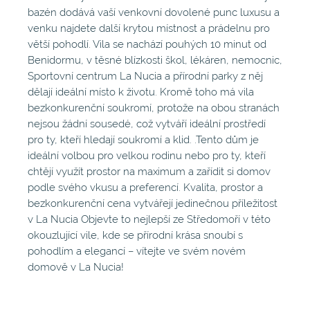
bazén dodává vaší venkovní dovolené punc luxusu a
venku najdete další krytou místnost a prádelnu pro
větší pohodlí. Vila se nachází pouhých 10 minut od
Benidormu, v těsné blízkosti škol, lékáren, nemocnic,
Sportovní centrum La Nucia a přírodní parky z něj
dělají ideální místo k životu. Kromě toho má vila
bezkonkurenční soukromí, protože na obou stranách
nejsou žádní sousedé, což vytváří ideální prostředí
pro ty, kteří hledají soukromí a klid. .Tento dům je
ideální volbou pro velkou rodinu nebo pro ty, kteří
chtějí využít prostor na maximum a zařídit si domov
podle svého vkusu a preferencí. Kvalita, prostor a
bezkonkurenční cena vytvářejí jedinečnou příležitost
v La Nucia Objevte to nejlepší ze Středomoří v této
okouzlující vile, kde se přírodní krása snoubí s
pohodlím a elegancí – vítejte ve svém novém
domově v La Nucia!