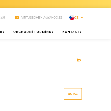
 378
VIRTUSBOHEMIA@YAHOO.ES
CZ
EN
ŽBY
OBCHODNÍ PODMÍNKY
KONTAKTY
FR
DE
PT
RU
ES
DOTAZ