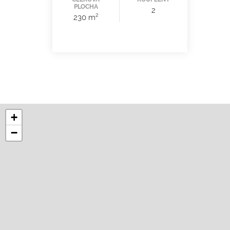
PLOCHA
2
2
230 m
+
−