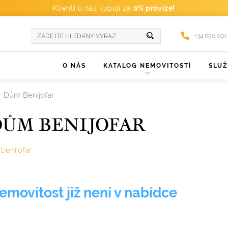
Klienti u nás kupují za
0% provize!
+34 650 092
O NÁS
KATALOG NEMOVITOSTÍ
SLU
Dům Benijofar
DŮM BENIJOFAR
benijofar
emovitost již není v nabídce