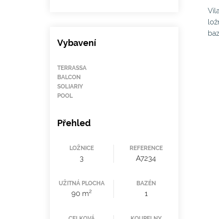
Vil
lož
baz
Vybavení
TERRASSA
BALCON
SOLIARIY
POOL
Přehled
LOŽNICE
REFERENCE
3
A7234
UŽITNÁ PLOCHA
BAZÉN
2
90 m
1
CELKOVÁ
KOUPELNY