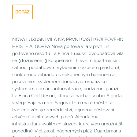
DOTAZ
NOVÁ LUXUSNÍ VILA NA PRVNÍ ČÁSTI GOLFOVÉHO
HŘIŠTĚ ALGORFA Nová golfová vila v první linii
golfového resortu La Finca. Luxusní dvoupatrová vila
se 3 ložnicemi, 3 koupelnami, hlavním apartmá se
šatnou, podlahovým vytápěním (v celém prostoru),
soukromou zahradou s nekonečným bazénem a
posezením, systémem domácí automatizace,
systémem domácí automatizace, podzemní garáží.
La Finca Golf Resort, který se nachází v obci Algorfa,
v Vega Baja na řece Segura, toto malé město se
tradičně věnuje zemědělství, zejména pěstování
artyčoků a citrusových plodů. Algorfa má
infrastrukturu kvalitních služeb, která vám umožní žít
pohodlně. V blízkosti nádherných pláží Guardamar a