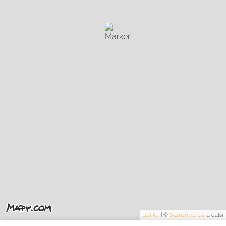
Leaflet
|
©
Seznam.cz a.s.
a další