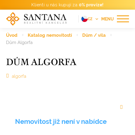
Klienti u nás kupují za
0% provize!
MENU
CZ
EN
Úvod
Katalog nemovitostí
Dům / vila
FR
Dům Algorfa
DE
DŮM ALGORFA
PT
RU
algorfa
ES
Nemovitost již není v nabídce