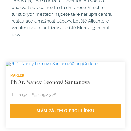
Torrevieja, kde si můžete užívat teplou vodu a
opalovat se více než tři sta dní v roce. V těchto
turistických městech najdete také nákupní centra,
restaurace a možnosti zábavy. Letiště Alicante je
vzdáleno 40 minut jízdy a letiště Murcia 55 minut
jízdy.
MAKLÉŘ
PhDr. Nancy Leonová Santanová
0034 - 650 092 378
MÁM ZÁJEM O PROHLÍDKU