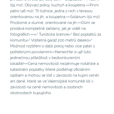
(55 m2): Obývací pokoj, kuchyň a koupelna.~~První
patro (46 m2): Tři ložnice, jedna z nich s terasou
orientovanou na jih, a koupelna.~~Solárium (50 m2):
Prostorné a slunné, orientované na jih.~~Dům se
prodává kompletně zařízený, jak je vidět na
fotografiích.~~✅ Turistická licence✅ Bez poplatků za
komunitu✅ Volitelná garáž 200 metrů daleko✅
Možnost rozšíření o další pokoj nebo více pater s
potřebnými povoleními~~Nenechte si ujít tuto
jedinečnou příležitost v bezkonkurenční
lokalitě!~~Cena nemovitosti nezahrnuje notářské a
katastrální poplatky (které podléhají oficiálním
sazbám a mohou se lišit v závislosti na kupní ceně),
ani daně, které se ve Valencijské komunitě liší v
závislosti na ceně nemovitosti a osobních
okolnostech kupujícího.