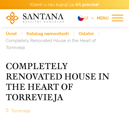
Klienti u nás kupují za
0% provize!
MENU
CZ
EN
Úvod
Katalog nemovitostí
Ostatní
FR
Completely Renovated House in the Heart of
Torrevieja
DE
PT
COMPLETELY
RU
RENOVATED HOUSE IN
ES
THE HEART OF
TORREVIEJA
Torrevieja