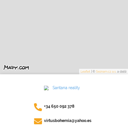
Leaflet
|
©
Seznam.cz a.s.
a další
+34 650 092 378
virtusbohemia@yahoo.es