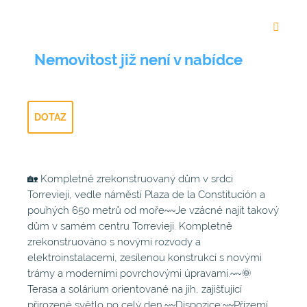
Nemovitost již není v nabídce
DOTAZ
🏡 Kompletně zrekonstruovaný dům v srdci
Torrevieji, vedle náměstí Plaza de la Constitución a
pouhých 650 metrů od moře~~Je vzácné najít takový
dům v samém centru Torrevieji. Kompletně
zrekonstruováno s novými rozvody a
elektroinstalacemi, zesílenou konstrukcí s novými
trámy a moderními povrchovými úpravami.~~🌞
Terasa a solárium orientované na jih, zajišťující
přirozené světlo po celý den.~~Dispozice:~~Přízemí