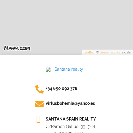
Leaflet
|
©
Seznam.cz a.s.
a další
+34 650 092 378
virtusbohemia@yahoo.es
SANTANA SPAIN REALITY
C/Ramón Gallud, 39, 3º B