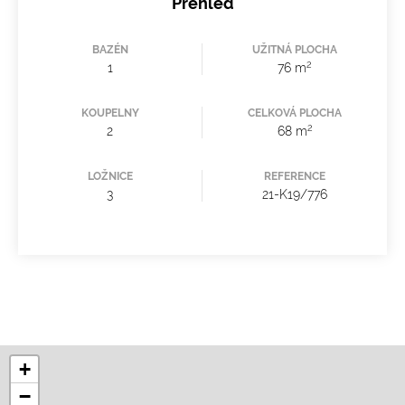
Přehled
BAZÉN
UŽITNÁ PLOCHA
2
1
76 m
KOUPELNY
CELKOVÁ PLOCHA
2
2
68 m
LOŽNICE
REFERENCE
3
21-K19/776
+
−