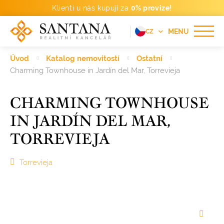
Klienti u nás kupují za
0% provize!
MENU
CZ
EN
Úvod
Katalog nemovitostí
Ostatní
FR
Charming Townhouse in Jardín del Mar, Torrevieja
DE
CHARMING TOWNHOUSE
PT
IN JARDÍN DEL MAR,
RU
TORREVIEJA
ES
Torrevieja