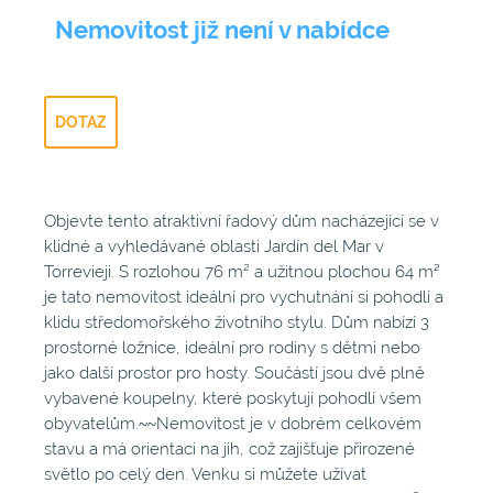
Nemovitost již není v nabídce
DOTAZ
Objevte tento atraktivní řadový dům nacházející se v
klidné a vyhledávané oblasti Jardín del Mar v
Torrevieji. S rozlohou 76 m² a užitnou plochou 64 m²
je tato nemovitost ideální pro vychutnání si pohodlí a
klidu středomořského životního stylu. Dům nabízí 3
prostorné ložnice, ideální pro rodiny s dětmi nebo
jako další prostor pro hosty. Součástí jsou dvě plně
vybavené koupelny, které poskytují pohodlí všem
obyvatelům.~~Nemovitost je v dobrém celkovém
stavu a má orientaci na jih, což zajišťuje přirozené
světlo po celý den. Venku si můžete užívat