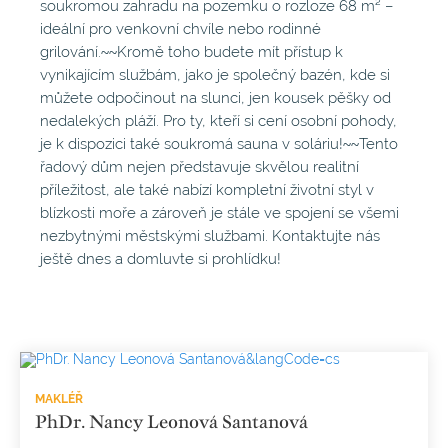
soukromou zahradu na pozemku o rozloze 68 m² –
ideální pro venkovní chvíle nebo rodinné
grilování.~~Kromě toho budete mít přístup k
vynikajícím službám, jako je společný bazén, kde si
můžete odpočinout na slunci, jen kousek pěšky od
nedalekých pláží. Pro ty, kteří si cení osobní pohody,
je k dispozici také soukromá sauna v soláriu!~~Tento
řadový dům nejen představuje skvělou realitní
příležitost, ale také nabízí kompletní životní styl v
blízkosti moře a zároveň je stále ve spojení se všemi
nezbytnými městskými službami. Kontaktujte nás
ještě dnes a domluvte si prohlídku!
MAKLÉŘ
PhDr. Nancy Leonová Santanová