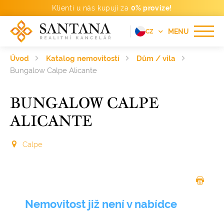
Klienti u nás kupují za
0% provize!
MENU
CZ
EN
Úvod
Katalog nemovitostí
Dům / vila
FR
Bungalow Calpe Alicante
DE
BUNGALOW CALPE
PT
ALICANTE
RU
ES
Calpe
Nemovitost již není v nabídce