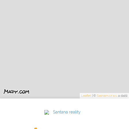
Leaflet
|
©
Seznam.cz a.s.
a další