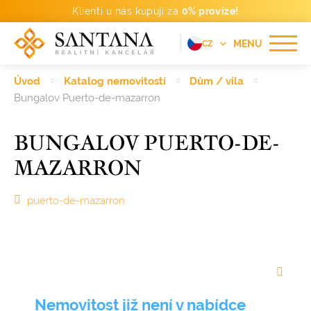
Klienti u nás kupují za
0% provize!
MENU
CZ
EN
Úvod
Katalog nemovitostí
Dům / vila
FR
Bungalov Puerto-de-mazarron
DE
BUNGALOV PUERTO-DE-
PT
MAZARRON
RU
ES
puerto-de-mazarron
Nemovitost již není v nabídce