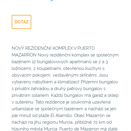
DOTAZ
NOVÝ REZIDENČNÍ KOMPLEX V PUERTO
MAZARRON Nový rezidenční komplex se společným
bazénem 12 bungalovových apartmánů se 2 a 3
ložnicemi, 2 koupelnami, otevřenou kuchyní s
obývacím pokojem, vestavěnými skříněmi. Jsou
vybaveny nábytkem a klimatizací! Přízemní bungalov
s privátní zahradou a druhý patrový bungalov s
privátním soláriem. Každý bungalov má garáž a sklep
v suterénu. Tato rezidence je soukromá uzavřená
urbanizace se společným bazénem a nachází se jen
pár minut od pláže El Alamillo. Obec Mazarrón se
nachází na jihu regionu Murcia, přibližně 72 km od
hlavního města Murcia. Puerto de Mazarron má zlaté