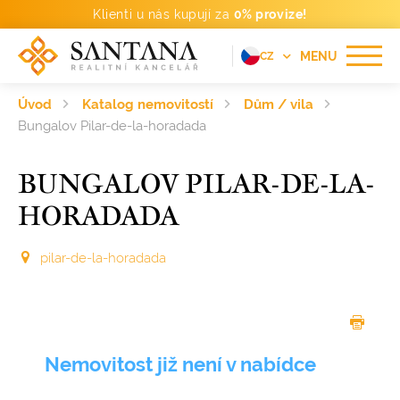
Klienti u nás kupují za
0% provize!
MENU
CZ
EN
Úvod
Katalog nemovitostí
Dům / vila
FR
Bungalov Pilar-de-la-horadada
DE
BUNGALOV PILAR-DE-LA-
PT
HORADADA
RU
ES
pilar-de-la-horadada
Nemovitost již není v nabídce