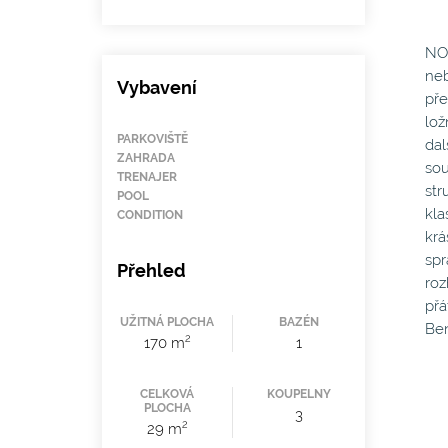
NO
neb
Vybavení
pře
lož
PARKOVIŠTĚ
dal
ZAHRADA
sou
TRENAJER
str
POOL
kla
CONDITION
krá
spr
Přehled
roz
přá
UŽITNÁ PLOCHA
BAZÉN
Ben
2
170 m
1
CELKOVÁ
KOUPELNY
PLOCHA
3
2
29 m