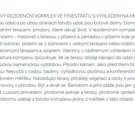
VÝ REZIDENČNÍ KOMPLEX VE FINESTRATU S VÝHLEDEM NA MOŘE!
o údolí a po obou stranách tohoto údolí jsou bytové domy. Domy 
dními terasami, prostory, které dávají život. V rezidenčním komp
nicemi - mezonet s terasou v přízemí a zahradou v přízemí (kde je 
ší ložnice), přízemí se 2 ložnicemi s velkými terasami nebo rostl
kromými terasami a soláriem. Všechny s nádherným výhledem n
uktura komplexu způsobuje, že se terasy střídají klesající do údo
sickou kamenickou výzdobou. Přírodní kámen. Jako před třemi tisíci
su. Nejvyšší s vodou, bazény, vyhlídkovou plošinou a konferenčn
ávném měřítku. Následující terasy přinášejí vegetaci a cesty k p
hovory s přírodou. Být a dívat se. Benidorm a jeho pláže jsou jen
t. Luxusní provedení, prostorné pokoje a terasy, prostorné spol
idormu udělají z tohoto komplexu jedno z měřítek v této oblasti.