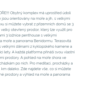
!! Obytný komplex má uprostřed údolí
jsou orientovány na moře a jih, s velkými
lexu si můžete vybrat z přízemních domů se 3
velký otevřený prostor, který lze využít pro
inami 3 ložnice penthouse s velkými
a moře a panorama Benidormu. Terasovitá
lí s velkými stěnami z kyklopského kamene a
 lety. A každá platforma přináší svou vlastní
ími prostory. A pohled na moře shora ve
rocházkám po nich. Pro meditaci, procházky a
 3 km daleko. Zde najdete vše, co si můžete
ečné prostory a výhled na moře a panorama