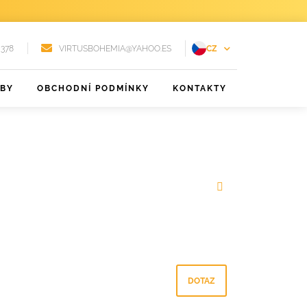
 378
VIRTUSBOHEMIA@YAHOO.ES
CZ
EN
ŽBY
OBCHODNÍ PODMÍNKY
KONTAKTY
FR
DE
PT
RU
ES
DOTAZ