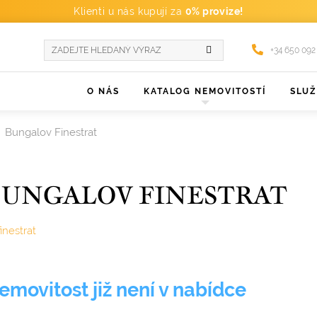
Klienti u nás kupují za
0% provize!
+34 650 092
O NÁS
KATALOG NEMOVITOSTÍ
SLU
Bungalov Finestrat
BUNGALOV FINESTRAT
finestrat
emovitost již není v nabídce