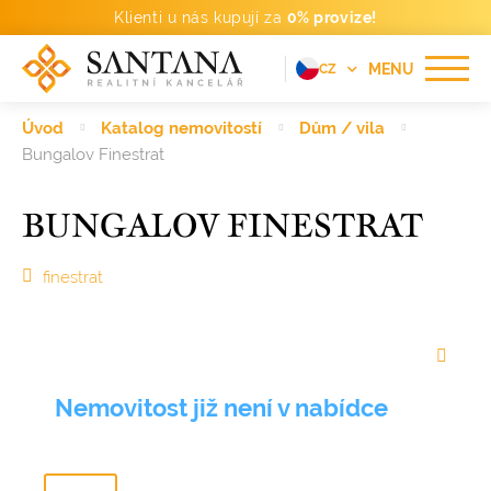
Klienti u nás kupují za
0% provize!
MENU
CZ
EN
Úvod
Katalog nemovitostí
Dům / vila
FR
Bungalov Finestrat
DE
BUNGALOV FINESTRAT
PT
RU
finestrat
ES
Nemovitost již není v nabídce