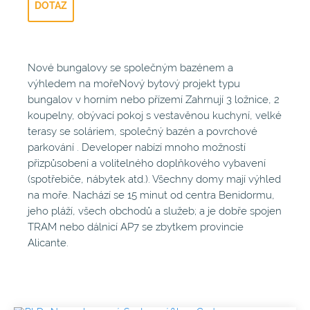
DOTAZ
Nové bungalovy se společným bazénem a
výhledem na mořeNový bytový projekt typu
bungalov v horním nebo přízemí Zahrnují 3 ložnice, 2
koupelny, obývací pokoj s vestavěnou kuchyní, velké
terasy se soláriem, společný bazén a povrchové
parkování . Developer nabízí mnoho možností
přizpůsobení a volitelného doplňkového vybavení
(spotřebiče, nábytek atd.). Všechny domy mají výhled
na moře. Nachází se 15 minut od centra Benidormu,
jeho pláží, všech obchodů a služeb; a je dobře spojen
TRAM nebo dálnicí AP7 se zbytkem provincie
Alicante.