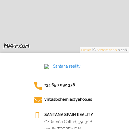
Leaflet
|
©
Seznam.cz a.s.
a další
+34 650 092 378
virtusbohemia@yahoo.es
SANTANA SPAIN REALITY
C/Ramón Gallud, 39, 3º B