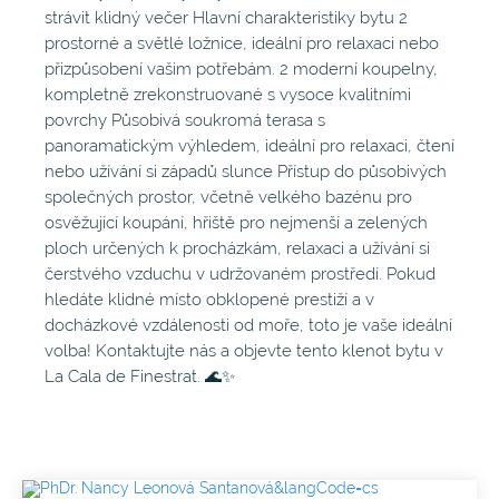
strávit klidný večer Hlavní charakteristiky bytu 2
prostorné a světlé ložnice, ideální pro relaxaci nebo
přizpůsobení vašim potřebám. 2 moderní koupelny,
kompletně zrekonstruované s vysoce kvalitními
povrchy Působivá soukromá terasa s
panoramatickým výhledem, ideální pro relaxaci, čtení
nebo užívání si západů slunce Přístup do působivých
společných prostor, včetně velkého bazénu pro
osvěžující koupání, hřiště pro nejmenší a zelených
ploch určených k procházkám, relaxaci a užívání si
čerstvého vzduchu v udržovaném prostředí. Pokud
hledáte klidné místo obklopené prestiží a v
docházkové vzdálenosti od moře, toto je vaše ideální
volba! Kontaktujte nás a objevte tento klenot bytu v
La Cala de Finestrat. 🌊✨