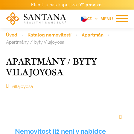
Klienti u nás kupují za
0% provize!
MENU
CZ
EN
Úvod
Katalog nemovitostí
Apartmán
FR
Apartmány / byty Vilajoyosa
DE
APARTMÁNY / BYTY
PT
VILAJOYOSA
RU
ES
villajoyosa
Nemovitost již není v nabídce