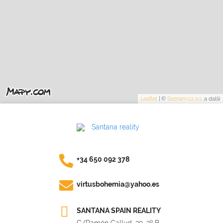
Leaflet
|
©
Seznam.cz a.s.
a další
+34 650 092 378
virtusbohemia@yahoo.es
SANTANA SPAIN REALITY