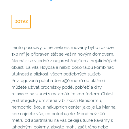
DOTAZ
Tento působivý, plně zrekonstruovaný byt o rozloze
130 m² je připraven stát se vaším novým domovem.
Nachází se v jedné z nejprestižnějších a nejklidnějších
oblastí La Vila Hoyosa a nabízí dokonalou kombinaci
útulnosti a blízkosti všech potřebných služeb
Privilegovaná poloha Jen 450 metrů od pláže si
můžete užívat procházky podél pobřeží a dny
relaxace na slunci s maximálním komfortem. Oblast
je strategicky umístěna v blízkosti Benidormu,
nemocnic, škol a nákupních center jako je La Marina,
kde najdete vše, co potřebujete. Méně než 100
metrů od apartmánu na vás čekají útulné kavárny s
lahodnými pokrmy, abyste mohli začít ráno nebo