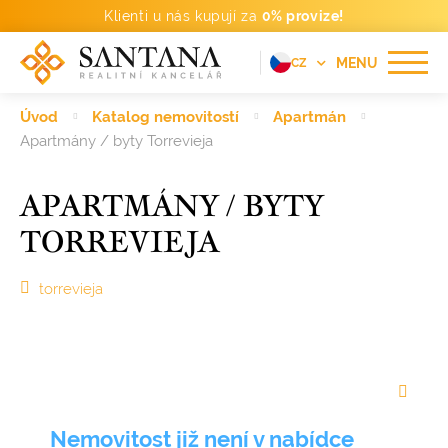
Klienti u nás kupují za
0% provize!
MENU
CZ
EN
Úvod
Katalog nemovitostí
Apartmán
FR
Apartmány / byty Torrevieja
DE
APARTMÁNY / BYTY
PT
TORREVIEJA
RU
ES
torrevieja
Nemovitost již není v nabídce