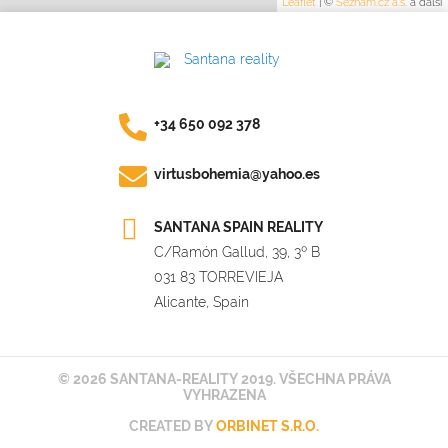
Leaflet
|
©
Seznam.cz a.s.
a další
+34 650 092 378
virtusbohemia@yahoo.es
SANTANA SPAIN REALITY
C/Ramón Gallud, 39, 3º B
031 83 TORREVIEJA
Alicante, Spain
© 2026 SANTANA-REALITY 2019. VŠECHNA PRÁVA
VYHRAZENA
CREATED BY
ORBINET S.R.O.