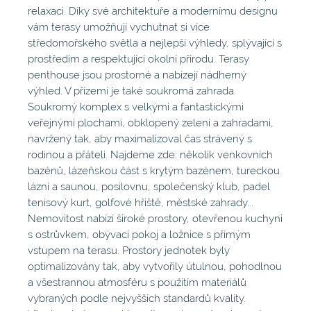
relaxaci. Díky své architektuře a modernímu designu
vám terasy umožňují vychutnat si více
středomořského světla a nejlepší výhledy, splývající s
prostředím a respektující okolní přírodu. Terasy
penthouse jsou prostorné a nabízejí nádherný
výhled. V přízemí je také soukromá zahrada.
Soukromý komplex s velkými a fantastickými
veřejnými plochami, obklopený zelení a zahradami,
navržený tak, aby maximalizoval čas strávený s
rodinou a přáteli. Najdeme zde: několik venkovních
bazénů, lázeňskou část s krytým bazénem, tureckou
lázní a saunou, posilovnu, společenský klub, padel
tenisový kurt, golfové hřiště, městské zahrady...
Nemovitost nabízí široké prostory, otevřenou kuchyni
s ostrůvkem, obývací pokoj a ložnice s přímým
vstupem na terasu. Prostory jednotek byly
optimalizovány tak, aby vytvořily útulnou, pohodlnou
a všestrannou atmosféru s použitím materiálů
vybraných podle nejvyšších standardů kvality.