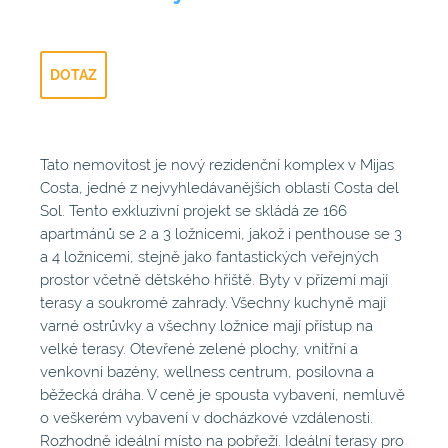
DOTAZ
Tato nemovitost je nový rezidenční komplex v Mijas
Costa, jedné z nejvyhledávanějších oblastí Costa del
Sol. Tento exkluzivní projekt se skládá ze 166
apartmánů se 2 a 3 ložnicemi, jakož i penthouse se 3
a 4 ložnicemi, stejně jako fantastických veřejných
prostor včetně dětského hřiště. Byty v přízemí mají
terasy a soukromé zahrady. Všechny kuchyně mají
varné ostrůvky a všechny ložnice mají přístup na
velké terasy. Otevřené zelené plochy, vnitřní a
venkovní bazény, wellness centrum, posilovna a
běžecká dráha. V ceně je spousta vybavení, nemluvě
o veškerém vybavení v docházkové vzdálenosti.
Rozhodně ideální místo na pobřeží. Ideální terasy pro