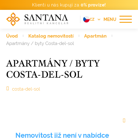
Klienti u nás kupují za
0% provize!
MENU
CZ
EN
Úvod
Katalog nemovitostí
Apartmán
FR
Apartmány / byty Costa-del-sol
DE
APARTMÁNY / BYTY
PT
COSTA-DEL-SOL
RU
ES
costa-del-sol
Nemovitost již není v nabídce