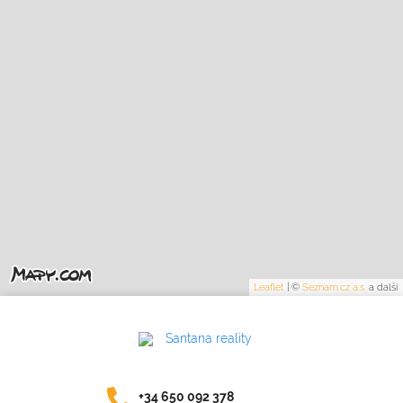
Leaflet
|
©
Seznam.cz a.s.
a další
+34 650 092 378