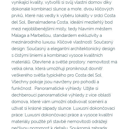
vynikající kvality, vytvořili si svůj vlastní domov díky
dokonalé kombinaci slunce a moře, dvou klíčových
prvků, které nás vedly k výběru lokality v srdci Costa
del Sol, Benalmadena Costa, ideální mezilehlý bod
mezi nejoblíbenějšími místy, tedy hlavním městem
Malaga a Marbellou, standardem exkluzivity a
mezinárodního luxusu. Klíčové vlastnosti: Současný
design: Současný a elegantní architektonický design
s čistými liniemi a kombinací vysoce kvalitních
materiálů. Otevřené a světlé prostory: nemovitost má
velká okna, která umožňují proniknout dovnitř
veškerého světla typického pro Costa del Sol.
Všechny pokoje jsou navrženy pro pohodlí a
funkčnost . Panoramatické výhledy: Užijte si
dechberoucí panoramatické výhledy z více oblastí
domova, které vám umožní obdivovat scenérii a
užívat si krásné západy slunce. Luxusní dokončovací
práce: Luxusní dokončovací práce a vysoce kvalitní
materiály použité při stavbě nemovitosti odrážejí
pečlivou pozornost k detailu. Soukromá zahrada: