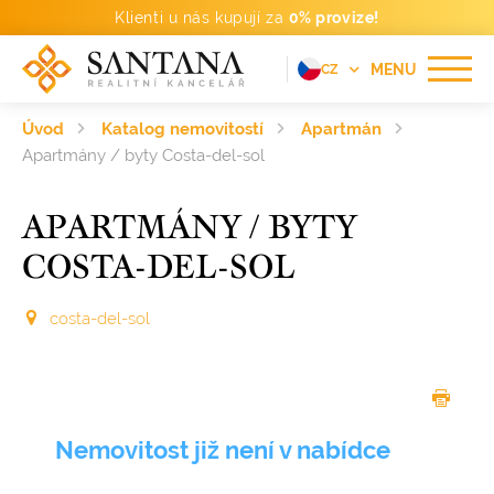
Klienti u nás kupují za
0% provize!
MENU
CZ
EN
Úvod
Katalog nemovitostí
Apartmán
FR
Apartmány / byty Costa-del-sol
DE
APARTMÁNY / BYTY
PT
COSTA-DEL-SOL
RU
ES
costa-del-sol
Nemovitost již není v nabídce