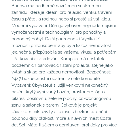
Budova má nádherně navrženou soukromou
zahradu, která je ideální pro relaxaci venku, trávení
času s přáteli a rodinou nebo si prostě užívat klidu.
Moderní vybavení: Dům je vybaven nejmodernějšími
vymoženostmi a technologiemi pro pohodlný a
pohodlný pobyt. Další podrobnosti: Vynikající
možnosti přizpůsobení: aby byla každá nemovitost
jedinečná, přizpůsobila se vašemu vkusu a potřebám
. Parkování a skladování: Komplex má dostatek
podzemních parkovacích stání pro auta, stejně jako
výtah a sklad pro každou nemovitost. Bezpečnost:
24/7 bezpečnostní opatření v celé komunitě.
Vybavení: Obyvatelé si užijí venkovní nekonečný
bazén, krytý vyhřívaný bazén, prostor pro jógu a
pilates, posilovnu, zelené plochy, co-workingovou
zónu a salonek s barem. Celkově je projekt
závazkem exkluzivity a luxusu s bezkonkurenční
polohou díky blízkosti moře a hlavních měst Costa
del Sol. Máte-li zájem o domluvení prohlídky pro více