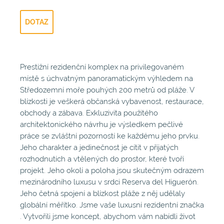
DOTAZ
Prestižní rezidenční komplex na privilegovaném
místě s úchvatným panoramatickým výhledem na
Středozemní moře pouhých 200 metrů od pláže. V
blízkosti je veškerá občanská vybavenost, restaurace,
obchody a zábava. Exkluzivita použitého
architektonického návrhu je výsledkem pečlivé
práce se zvláštní pozorností ke každému jeho prvku.
Jeho charakter a jedinečnost je cítit v přijatých
rozhodnutích a vtělených do prostor, které tvoří
projekt. Jeho okolí a poloha jsou skutečným odrazem
mezinárodního luxusu v srdci Reserva del Higuerón.
Jeho četná spojení a blízkost pláže z něj udělaly
globální měřítko. Jsme vaše luxusní rezidentní značka
. Vytvořili jsme koncept, abychom vám nabídli život