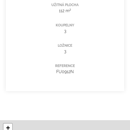
UŽITNÁ PLOCHA
2
112 m
KOUPELNY
3
LOŽNICE
3
REFERENCE
FU0912N
+