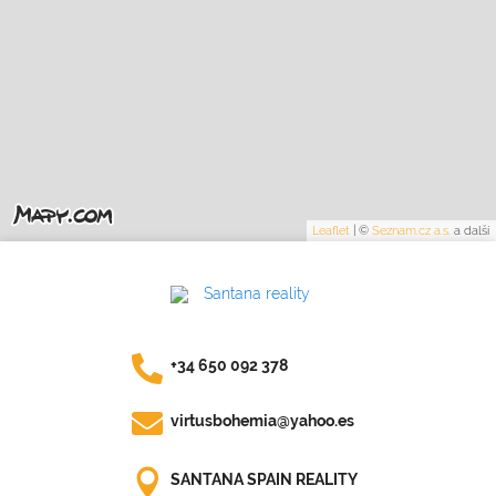
Leaflet
|
©
Seznam.cz a.s.
a další
+34 650 092 378
virtusbohemia@yahoo.es
SANTANA SPAIN REALITY