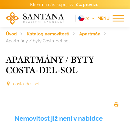
Klienti u nás kupují za
0% provize!
MENU
CZ
EN
Úvod
Katalog nemovitostí
Apartmán
FR
Apartmány / byty Costa-del-sol
DE
APARTMÁNY / BYTY
PT
COSTA-DEL-SOL
RU
ES
costa-del-sol
Nemovitost již není v nabídce