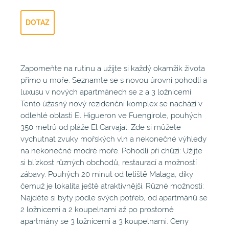
DOTAZ
Zapomeňte na rutinu a užijte si každý okamžik života
přímo u moře. Seznamte se s novou úrovní pohodlí a
luxusu v nových apartmánech se 2 a 3 ložnicemi
Tento úžasný nový rezidenční komplex se nachází v
odlehlé oblasti El Higueron ve Fuengirole, pouhých
350 metrů od pláže El Carvajal. Zde si můžete
vychutnat zvuky mořských vln a nekonečné výhledy
na nekonečné modré moře. Pohodlí při chůzi: Užijte
si blízkost různých obchodů, restaurací a možností
zábavy. Pouhých 20 minut od letiště Malaga, díky
čemuž je lokalita ještě atraktivnější. Různé možnosti:
Najděte si byty podle svých potřeb, od apartmánů se
2 ložnicemi a 2 koupelnami až po prostorné
apartmány se 3 ložnicemi a 3 koupelnami. Ceny