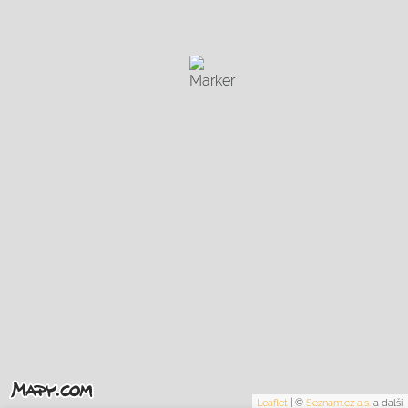
Leaflet
|
©
Seznam.cz a.s.
a další