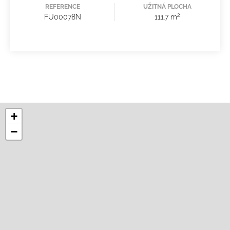
REFERENCE
UŽITNÁ PLOCHA
2
FU00078N
111.7 m
+
−