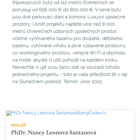
třípokojových bytů od 112 metrů čtverečních se
pohybují od 656 000 € do 800 000 €. V ceně bytu
jsou dvě parkovací stání a komora. Luxusní společné
prostory: Uvnitř projektu najdete více než 8 000
metrů čtverečních úžasných společných prostor,
včetně vyhřívaného bazénu pro dospělé, dětského
bazénu, vyhřívané vířivky a plně vybavené posilovny,
co-workingového prostoru, veřejné Wi-Fi a obchodu
na místě. abyste si užili pohodlí na každém kroku.
Nenechte si ujít svou šanci stát se součástí tohoto
jedinečného projektu – toto je vaše příležitost žít v ráji
na Slunečném pobřeží. Termín: únor 2025
MAKLÉŘ
PhDr. Nancy Leonová Santanová