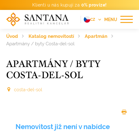
Klienti u nás kupují za
0% provize!
MENU
CZ
EN
Úvod
Katalog nemovitostí
Apartmán
FR
Apartmány / byty Costa-del-sol
DE
APARTMÁNY / BYTY
PT
COSTA-DEL-SOL
RU
ES
costa-del-sol
Nemovitost již není v nabídce