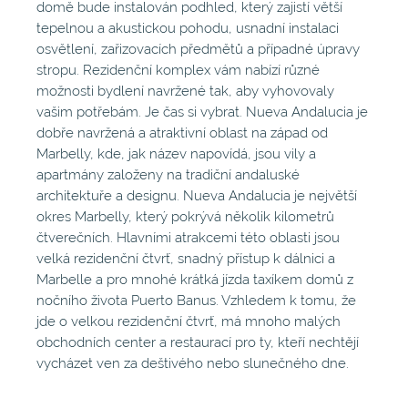
domě bude instalován podhled, který zajistí větší
tepelnou a akustickou pohodu, usnadní instalaci
osvětlení, zařizovacích předmětů a případné úpravy
stropu. Rezidenční komplex vám nabízí různé
možnosti bydlení navržené tak, aby vyhovovaly
vašim potřebám. Je čas si vybrat. Nueva Andalucia je
dobře navržená a atraktivní oblast na západ od
Marbelly, kde, jak název napovídá, jsou vily a
apartmány založeny na tradiční andaluské
architektuře a designu. Nueva Andalucia je největší
okres Marbelly, který pokrývá několik kilometrů
čtverečních. Hlavními atrakcemi této oblasti jsou
velká rezidenční čtvrť, snadný přístup k dálnici a
Marbelle a pro mnohé krátká jízda taxíkem domů z
nočního života Puerto Banus. Vzhledem k tomu, že
jde o velkou rezidenční čtvrť, má mnoho malých
obchodních center a restaurací pro ty, kteří nechtějí
vycházet ven za deštivého nebo slunečného dne.