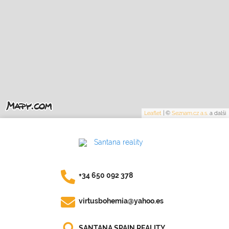
Leaflet
|
©
Seznam.cz a.s.
a další
+34 650 092 378
virtusbohemia@yahoo.es
SANTANA SPAIN REALITY