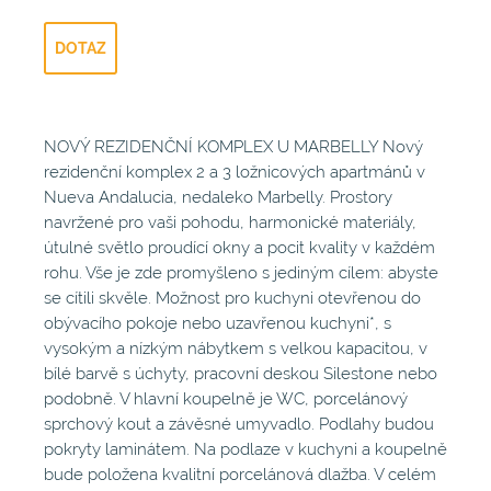
DOTAZ
NOVÝ REZIDENČNÍ KOMPLEX U MARBELLY Nový
rezidenční komplex 2 a 3 ložnicových apartmánů v
Nueva Andalucia, nedaleko Marbelly. Prostory
navržené pro vaši pohodu, harmonické materiály,
útulné světlo proudící okny a pocit kvality v každém
rohu. Vše je zde promyšleno s jediným cílem: abyste
se cítili skvěle. Možnost pro kuchyni otevřenou do
obývacího pokoje nebo uzavřenou kuchyni*, s
vysokým a nízkým nábytkem s velkou kapacitou, v
bílé barvě s úchyty, pracovní deskou Silestone nebo
podobně. V hlavní koupelně je WC, porcelánový
sprchový kout a závěsné umyvadlo. Podlahy budou
pokryty laminátem. Na podlaze v kuchyni a koupelně
bude položena kvalitní porcelánová dlažba. V celém