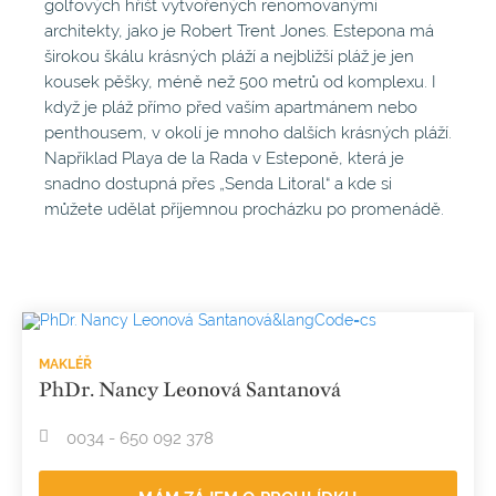
golfových hřišť vytvořených renomovanými
architekty, jako je Robert Trent Jones. Estepona má
širokou škálu krásných pláží a nejbližší pláž je jen
kousek pěšky, méně než 500 metrů od komplexu. I
když je pláž přímo před vaším apartmánem nebo
penthousem, v okolí je mnoho dalších krásných pláží.
Například Playa de la Rada v Esteponě, která je
snadno dostupná přes „Senda Litoral“ a kde si
můžete udělat příjemnou procházku po promenádě.
MAKLÉŘ
PhDr. Nancy Leonová Santanová
0034 - 650 092 378