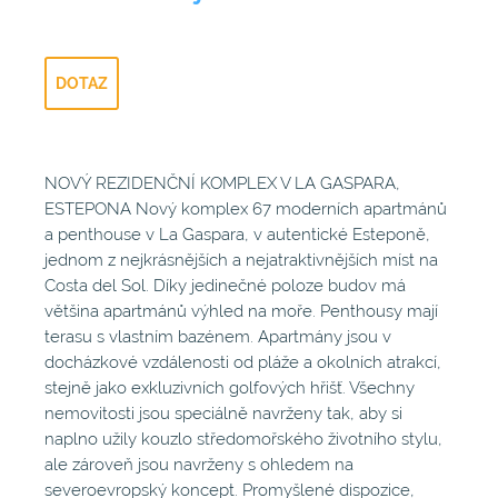
DOTAZ
NOVÝ REZIDENČNÍ KOMPLEX V LA GASPARA,
ESTEPONA Nový komplex 67 moderních apartmánů
a penthouse v La Gaspara, v autentické Esteponě,
jednom z nejkrásnějších a nejatraktivnějších míst na
Costa del Sol. Díky jedinečné poloze budov má
většina apartmánů výhled na moře. Penthousy mají
terasu s vlastním bazénem. Apartmány jsou v
docházkové vzdálenosti od pláže a okolních atrakcí,
stejně jako exkluzivních golfových hřišť. Všechny
nemovitosti jsou speciálně navrženy tak, aby si
naplno užily kouzlo středomořského životního stylu,
ale zároveň jsou navrženy s ohledem na
severoevropský koncept. Promyšlené dispozice,