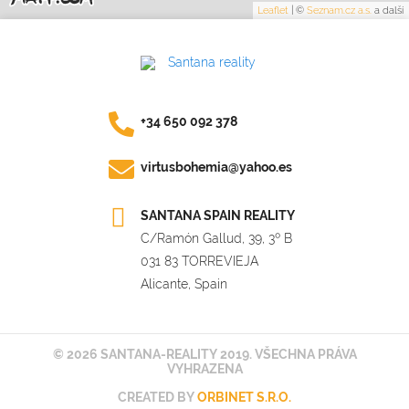
Leaflet
|
©
Seznam.cz a.s.
a další
+34 650 092 378
virtusbohemia@yahoo.es
SANTANA SPAIN REALITY
C/Ramón Gallud, 39, 3º B
031 83 TORREVIEJA
Alicante, Spain
© 2026 SANTANA-REALITY 2019. VŠECHNA PRÁVA
VYHRAZENA
CREATED BY
ORBINET S.R.O.