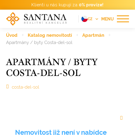
Klienti u nás kupují za
0% provize!
MENU
CZ
EN
Úvod
Katalog nemovitostí
Apartmán
FR
Apartmány / byty Costa-del-sol
DE
APARTMÁNY / BYTY
PT
COSTA-DEL-SOL
RU
ES
costa-del-sol
Nemovitost již není v nabídce