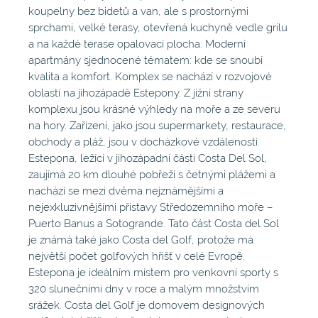
koupelny bez bidetů a van, ale s prostornými
sprchami, velké terasy, otevřená kuchyně vedle grilu
a na každé terase opalovací plocha. Moderní
apartmány sjednocené tématem: kde se snoubí
kvalita a komfort. Komplex se nachází v rozvojové
oblasti na jihozápadě Estepony. Z jižní strany
komplexu jsou krásné výhledy na moře a ze severu
na hory. Zařízení, jako jsou supermarkety, restaurace,
obchody a pláž, jsou v docházkové vzdálenosti.
Estepona, ležící v jihozápadní části Costa Del Sol,
zaujímá 20 km dlouhé pobřeží s četnými plážemi a
nachází se mezi dvěma nejznámějšími a
nejexkluzivnějšími přístavy Středozemního moře –
Puerto Banus a Sotogrande. Tato část Costa del Sol
je známá také jako Costa del Golf, protože má
největší počet golfových hřišť v celé Evropě.
Estepona je ideálním místem pro venkovní sporty s
320 slunečními dny v roce a malým množstvím
srážek. Costa del Golf je domovem designových