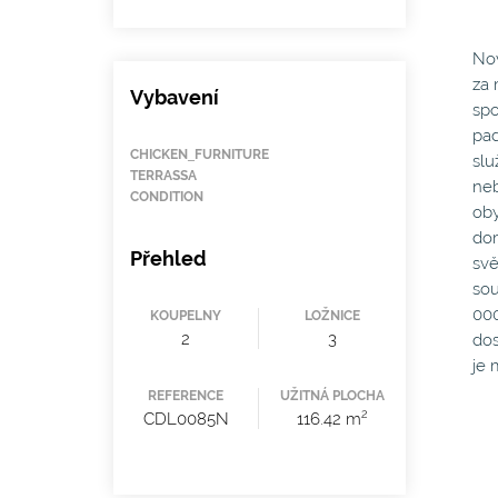
Nov
za 
Vybavení
spo
pad
CHICKEN_FURNITURE
slu
TERRASSA
neb
CONDITION
oby
dom
Přehled
svě
sou
000
KOUPELNY
LOŽNICE
2
3
dos
je 
REFERENCE
UŽITNÁ PLOCHA
2
CDL0085N
116.42 m