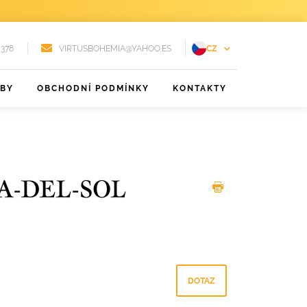
 378
VIRTUSBOHEMIA@YAHOO.ES
CZ
EN
ŽBY
OBCHODNÍ PODMÍNKY
KONTAKTY
FR
DE
PT
RU
A-DEL-SOL
ES
DOTAZ