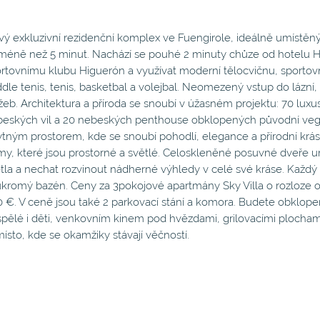
ý exkluzivní rezidenční komplex ve Fuengirole, ideálně umístěný
méně než 5 minut. Nachází se pouhé 2 minuty chůze od hotelu Hi
rtovnímu klubu Higuerón a využívat moderní tělocvičnu, sportovní
dle tenis, tenis, basketbal a volejbal. Neomezený vstup do lázní
žeb. Architektura a příroda se snoubí v úžasném projektu: 70 luxu
eských vil a 20 nebeských penthouse obklopených původní vege
tným prostorem, kde se snoubí pohodlí, elegance a přírodní krása
y, které jsou prostorné a světlé. Celoskleněné posuvné dveře u
tla a nechat rozvinout nádherné výhledy v celé své kráse. Kaž
kromý bazén. Ceny za 3pokojové apartmány Sky Villa o rozloze o
 €. V ceně jsou také 2 parkovací stání a komora. Budete obklop
pělé i děti, venkovním kinem pod hvězdami, grilovacími plochami
místo, kde se okamžiky stávají věčností.