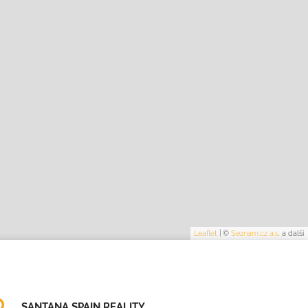
Leaflet
|
©
Seznam.cz a.s.
a další
SANTANA SPAIN REALITY