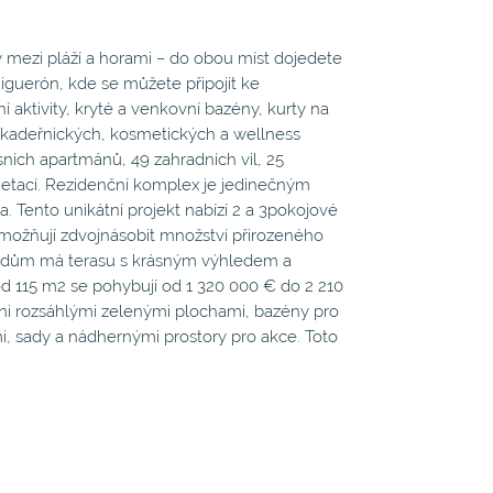
 mezi pláží a horami – do obou míst dojedete
guerón, kde se můžete připojit ke
 aktivity, kryté a venkovní bazény, kurty na
, kadeřnických, kosmetických a wellness
sních apartmánů, 49 zahradních vil, 25
tací. Rezidenční komplex je jedinečným
. Tento unikátní projekt nabízí 2 a 3pokojové
možňují zdvojnásobit množství přirozeného
dý dům má terasu s krásným výhledem a
d 115 m2 se pohybují od 1 320 000 € do 2 210
eni rozsáhlými zelenými plochami, bazény pro
, sady a nádhernými prostory pro akce. Toto