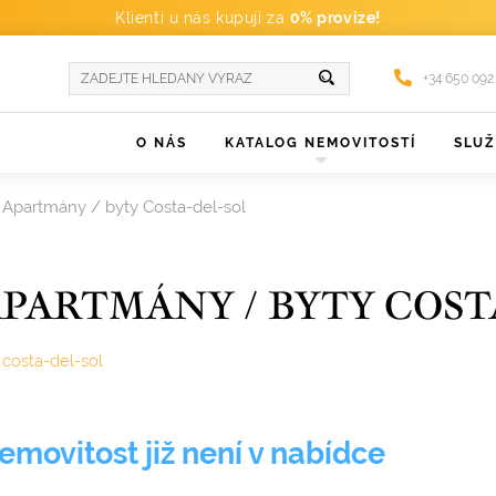
Klienti u nás kupují za
0% provize!
+34 650 092
O NÁS
KATALOG NEMOVITOSTÍ
SLU
Apartmány / byty Costa-del-sol
PARTMÁNY / BYTY COST
costa-del-sol
emovitost již není v nabídce