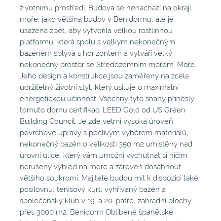
životnímu prostředí. Budova se nenachází na okraji
moře, jako většina budov v Benidormu, ale je
usazena zpět, aby vytvořila velkou rostlinnou
platformu, která spolu s velkým nekonečným
bazénem splývá s horizontem a vytváří velký
nekonečný prostor se Středozemním mořem. Moře.
Jeho design a konstrukce jsou zaměřeny na zcela
udržitelný životní styl, který usiluje o maximální
energetickou účinnost. Všechny tyto snahy přinesly
tomuto domu certifikaci LEED Gold od US Green
Building Council. Je zde velmi vysoká úroveň
povrchové úpravy s pečlivým výběrem materiálů,
nekonečný bazén o velikosti 350 m2 umístěný nad
úrovní ulice, který vám umožní vychutnat si ničím
nerušený výhled na moře a zároveň dosáhnout
většího soukromí. Majitelé budou mít k dispozici také
posilovnu, tenisový kurt, vyhřívaný bazén a
společenský klub v 19. a 20. patře, zahradní plochy
přes 3000 m2. Benidorm Oblíbené španělské