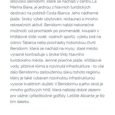
letovisko Benidorm, které se nachází v centru La
Marina Baixa, je jednou z hlavních turistických
destinací na pobřeží Costa Blanca. Jeho nádherné
pláže, široký výběr ubytování, restaurací a mnoho
rekreačních aktivit. Benidorm nabízí nekonečné
možnosti: od procházek po promenádě, koupání v
křišťálově čisté vodě, vodních sportů, výletu lodí na
ostrov Tabarca nebo procházky historickou čtvrtí
Benidorm, která se nachází na mysu, staré město
výrazně kontrastuje s široké třídy hlavního
turistického města. Jemné písečné pláže, křišťálové
vody, příznivé klima a rozvinutá infrastruktura - to vše
dalo Benidormu zaslouženou slávu tohoto regionu,
který je také vybaven rozvinutou infrastrukturou
vysoce kvalitních služeb. V Benidormu a jeho okolí je
mnoho golfových hřišť, která nabízejí dobré zázemí
pro vážné i příležitostné golfisty. Letiště Alicante je 60
km daleko.