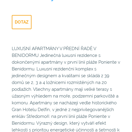
DOTAZ
LUXUSNÍ APARTMÁNY V PŘEDNÍ ŘADĚ V
BENIDORMU Jedinečná luxusní rezidence s
dokončenými apartmány v první linii pláže Poniente v
Benidormu. Luxusní rezidenční komplex s
jedinečným designem a kvalitami se skládá z 39
domů se 2, 3 a 4 ložnicemi rozmístěných na 20
podlažích. Všechny apartmány mají velké terasy s
úžasným výhledem na moře, podzemní parkoviště a
komoru. Apartmány se nacházejí vedle historického
Gran Hotelu Delfín, v jedné z nejprivilegovanějších
enkláv Středomoří: na první linii pláže Poniente v
Benidormu. Výrazný design, který vytváří efekt
lehkosti s prioritou energetické účinnosti a šetrnosti k