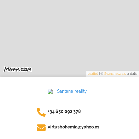
Leaflet
|
©
Seznam.cz a.s.
a další
+34 650 092 378
virtusbohemia@yahoo.es