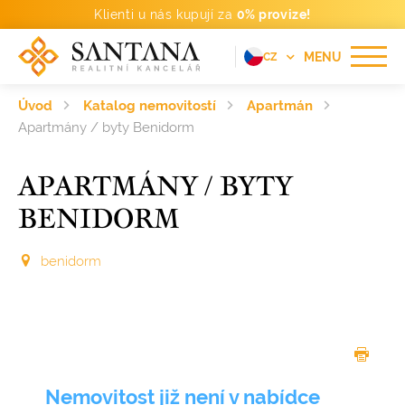
Klienti u nás kupují za
0% provize!
MENU
CZ
EN
Úvod
Katalog nemovitostí
Apartmán
FR
Apartmány / byty Benidorm
DE
APARTMÁNY / BYTY
PT
BENIDORM
RU
ES
benidorm
Nemovitost již není v nabídce